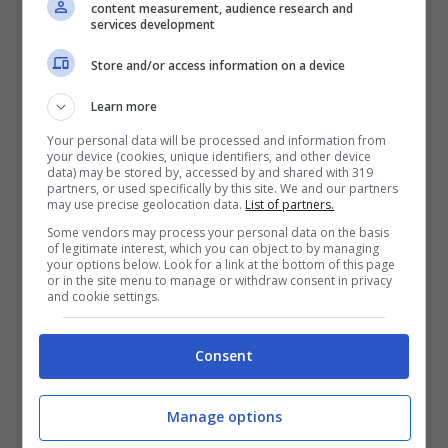
content measurement, audience research and
ritorno al medioevo tecnologico grazie alla
services development
resurrezione di tutti quei cellulari nati senza
Store and/or access information on a device
avere l’online illimitato incorporato, con
Learn more
pochissime funzioni in dotazione oltre le
Your personal data will be processed and information from
your device (cookies, unique identifiers, and other device
chiamate. Detto in inglese fa più effetto: ma il
data) may be stored by, accessed by and shared with 319
partners, or used specifically by this site. We and our partners
Dumb Phone che ha stuzzicato la curiosità
may use precise geolocation data.
List of partners.
dell’autorevole Wall Street Journal, ma anche
Some vendors may process your personal data on the basis
of legitimate interest, which you can object to by managing
your options below. Look for a link at the bottom of this page
altri quotidiani internazionali, altro non è che
or in the site menu to manage or withdraw consent in privacy
and cookie settings.
l’utilizzo di un telefonino che, a differenza di
uno smartphone,
ha le capacità di
Consent
elaborazione o Internet al minimo
, quasi
verso il nulla.
Manage options