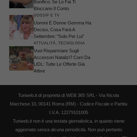
Bonifico: Se Lo Fai Ti
Bloccano Il Conto
GOSSIP E TV
Uomini E Donne Gemma Ha
Deciso, Cosa Farà A
Settembre: “Solo Per Lui”
ATTUALITÀ
,
TECNOLOGIA
Vuoi Risparmiare Sugli
Accessori Natalizi? Corri Da
LIDL: Tutte Le Offerte Già
Attive
Turiweb.it di proprietà di WEB 365 SRL - Via Nicola
Marchese 10, 00141 Roma (RM) - Codice Fiscale e Partita
I.V.A. 12279101005
Turiweb.it non è una testata giornalistica, in quanto viene
aggiornato senza alcuna periodicità. Non può pertanto