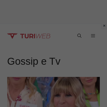
Vai
Menu
al
contenuto
Gossip e Tv