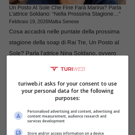
Un Posto Al Sole Che Fine Farà Marina? Parla
L’attrice Soldano: “Nella Prossima Stagione…”
Febbraio 19, 2026
Mattia Senese
Cosa accadrà nelle puntate della prossima
stagione della soap di Rai Tre, Un Posto al
Sole? Parla l’attrice Nina Soldano, ovvero
Marina. Il ...
turiweb.it asks for your consent to use
your personal data for the following
purposes:
Personalised advertising and content, advertising and
content measurement, audience research and
services development
Store and/or access information on a device