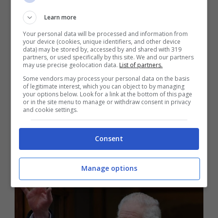
Learn more
Your personal data will be processed and information from
Temptation Island Mediaset Anticipa La Nuova
your device (cookies, unique identifiers, and other device
Edizione, Presto In Onda: “Ci Saranno Tante
data) may be stored by, accessed by and shared with 319
Novità”
partners, or used specifically by this site. We and our partners
may use precise geolocation data.
List of partners.
Febbraio 13, 2026
Alessandro Fabiani
Some vendors may process your personal data on the basis
Sono previste tante novità per la nuova
of legitimate interest, which you can object to by managing
your options below. Look for a link at the bottom of this page
edizione del reality di Canale 5 Temptation
or in the site menu to manage or withdraw consent in privacy
and cookie settings.
Island: Mediaset ha deciso di anticiparla.
Settembre si avvicina ...
Consent
Manage options