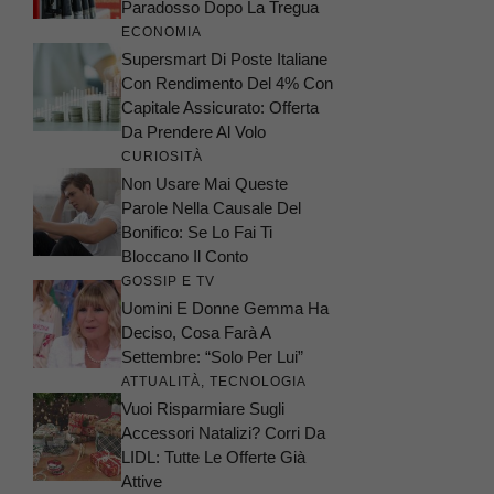
Paradosso Dopo La Tregua
ECONOMIA
Supersmart Di Poste Italiane
Con Rendimento Del 4% Con
Capitale Assicurato: Offerta
Da Prendere Al Volo
CURIOSITÀ
Non Usare Mai Queste
Parole Nella Causale Del
Bonifico: Se Lo Fai Ti
Bloccano Il Conto
GOSSIP E TV
Uomini E Donne Gemma Ha
Deciso, Cosa Farà A
Settembre: “Solo Per Lui”
ATTUALITÀ
,
TECNOLOGIA
Vuoi Risparmiare Sugli
Accessori Natalizi? Corri Da
LIDL: Tutte Le Offerte Già
Attive