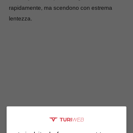
rapidamente, ma scendono con estrema
lentezza.
Negli ultimi mesi, i listini sono aumentati in
modo repentino, spinti da timori legati alle