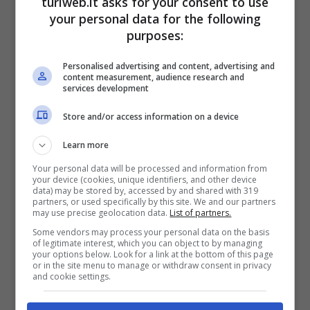
turiweb.it asks for your consent to use
forniture future e alle tensioni geopolitiche. I
your personal data for the following
distributori, infatti, hanno adeguato i prezzi in
purposes:
anticipo, temendo costi più elevati per gli
Personalised advertising and content, advertising and
content measurement, audience research and
approvvigionamenti successivi. Un
services development
meccanismo che ha inciso direttamente sulle
Store and/or access information on a device
tasche degli automobilisti.
Learn more
Your personal data will be processed and information from
Oggi, nonostante il calo delle quotazioni
your device (cookies, unique identifiers, and other device
data) may be stored by, accessed by and shared with 319
internazionali, il ribasso alla pompa non è
partners, or used specifically by this site. We and our partners
may use precise geolocation data.
List of partners.
immediato. Questo perché gran parte del
Some vendors may process your personal data on the basis
of legitimate interest, which you can object to by managing
carburante in circolazione deriva da
scorte
your options below. Look for a link at the bottom of this page
or in the site menu to manage or withdraw consent in privacy
acquistate a prezzi più alti
, che vengono
and cookie settings.
immesse sul mercato gradualmente. Finché