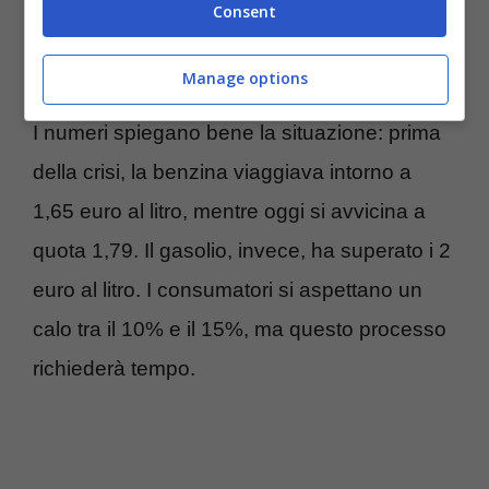
Consent
queste riserve non verranno smaltite, sarà
difficile vedere riduzioni significative.
Manage options
I numeri spiegano bene la situazione: prima
della crisi, la benzina viaggiava intorno a
1,65 euro al litro, mentre oggi si avvicina a
quota 1,79. Il gasolio, invece, ha superato i 2
euro al litro. I consumatori si aspettano un
calo tra il 10% e il 15%, ma questo processo
richiederà tempo.