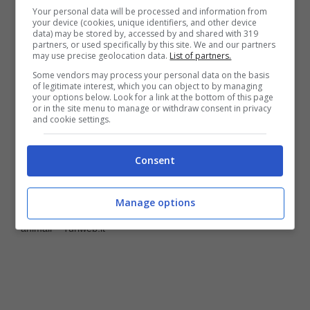
giovare a tutto il mondo e alla salute.
Your personal data will be processed and information from
your device (cookies, unique identifiers, and other device
data) may be stored by, accessed by and shared with 319
partners, or used specifically by this site. We and our partners
may use precise geolocation data.
List of partners.
Some vendors may process your personal data on the basis
of legitimate interest, which you can object to by managing
your options below. Look for a link at the bottom of this page
or in the site menu to manage or withdraw consent in privacy
and cookie settings.
Consent
Manage options
La nuova legge in Puglia mira a tutelare l’ambiente e gli
animali – Turiweb.it