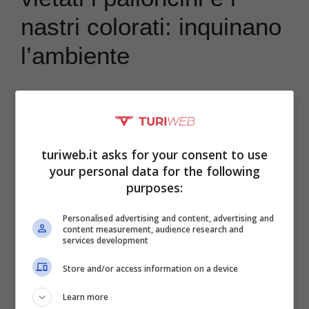
nastri colorati: inquinano
l’ambiente
La nuova ordinanza vuole inaugurare l’arrivo
di una nuova stagione “
plastic free
“, in
collaborazione con l’associazione nazionale
turiweb.it asks for your consent to use
your personal data for the following
di volontariato Plastic Free Odv Onlus. Lo
purposes:
scopo è di
sensibilizzare le persone sulla
Personalised advertising and content, advertising and
pericolosità dell’inquinamento causato
content measurement, audience research and
services development
dalla plastica
. Liberare tonnellate di
Store and/or access information on a device
materiale che uccidono esseri viventi e
distruggono l’ecosistema non può che
Learn more