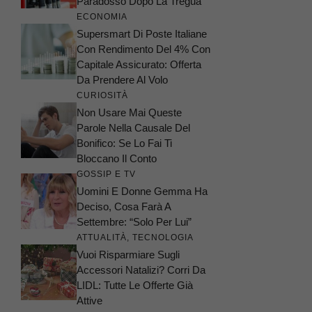
Paradosso Dopo La Tregua
ECONOMIA
Supersmart Di Poste Italiane
Con Rendimento Del 4% Con
Capitale Assicurato: Offerta
Da Prendere Al Volo
CURIOSITÀ
Non Usare Mai Queste
Parole Nella Causale Del
Bonifico: Se Lo Fai Ti
Bloccano Il Conto
GOSSIP E TV
Uomini E Donne Gemma Ha
Deciso, Cosa Farà A
Settembre: “Solo Per Lui”
ATTUALITÀ
,
TECNOLOGIA
Vuoi Risparmiare Sugli
Accessori Natalizi? Corri Da
LIDL: Tutte Le Offerte Già
Attive