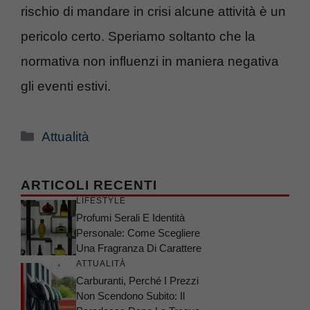
rischio di mandare in crisi alcune attività è un
pericolo certo. Speriamo soltanto che la
normativa non influenzi in maniera negativa
gli eventi estivi.
Categorie
Attualità
ARTICOLI RECENTI
LIFESTYLE
Profumi Serali E Identità
Personale: Come Scegliere
Una Fragranza Di Carattere
ATTUALITÀ
Carburanti, Perché I Prezzi
Non Scendono Subito: Il