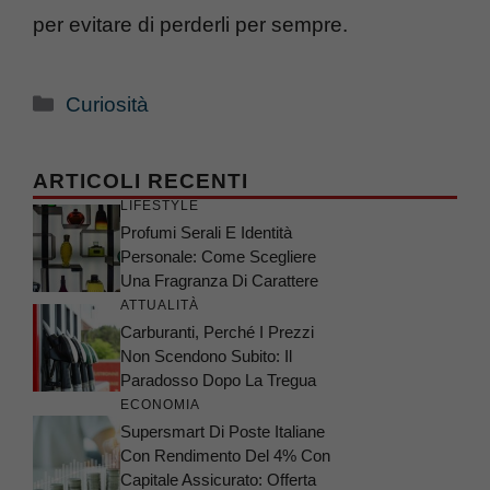
per evitare di perderli per sempre.
Categorie
Curiosità
ARTICOLI RECENTI
LIFESTYLE
Profumi Serali E Identità
Personale: Come Scegliere
Una Fragranza Di Carattere
ATTUALITÀ
Carburanti, Perché I Prezzi
Non Scendono Subito: Il
Paradosso Dopo La Tregua
ECONOMIA
Supersmart Di Poste Italiane
Con Rendimento Del 4% Con
Capitale Assicurato: Offerta