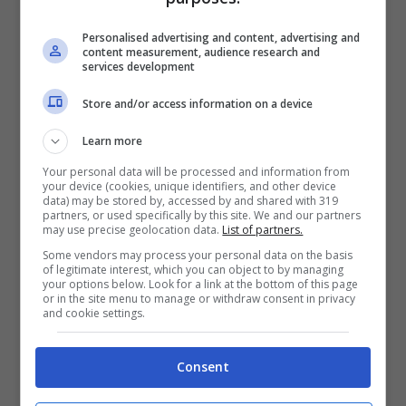
turiweb.it
Personalised advertising and content, advertising and
content measurement, audience research and
services development
Store and/or access information on a device
Learn more
Your personal data will be processed and information from
your device (cookies, unique identifiers, and other device
data) may be stored by, accessed by and shared with 319
partners, or used specifically by this site. We and our partners
may use precise geolocation data.
List of partners.
Some vendors may process your personal data on the basis
of legitimate interest, which you can object to by managing
your options below. Look for a link at the bottom of this page
Un’altra soluzione davvero pratica è il
frigo
or in the site menu to manage or withdraw consent in privacy
and cookie settings.
termico
, poiché è proprio un mini frigo
portatile rigido che può addirittura essere
Consent
collegato a una presa di corrente se si