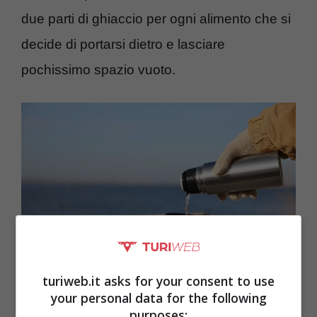
due parti di ghiaccio per ogni alimento che si
decide di portarsi dietro e lasciare
pochissimo spazio vuoto.
turiweb.it asks for your consent to use
your personal data for the following
Non c’è niente di più bello di bere acqua fresca in spiaggia –
purposes: