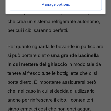
acquista un modello più avanzato. In questi
Manage options
casi ha perfino un’intercapedine tra le pareti
che crea un sistema refrigerante autonomo,
per cui i cibi saranno perfetti.
Per quanto riguarda le bevande in particolare
si può portare dietro
una grande bacinella
in cui mettere del ghiaccio
in modo tale da
tenere al fresco tutte le bottigliette che ci si
porta dietro. È importante assicurarsi però
che, nel caso in cui si decida di utilizzarlo
anche per rinfrescare il cibo, i contenitori
siano ermetici così che non entri acqua