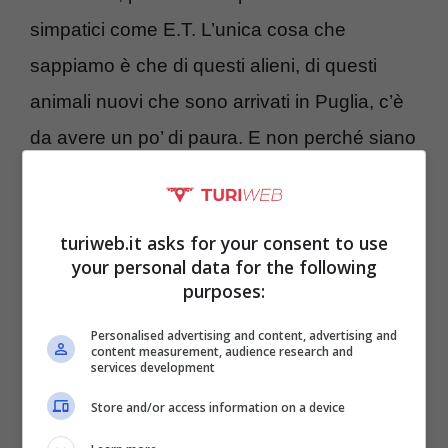
simpatici come E.T. L’unica cosa che
sappiamo è che di questi alieni, di questi
animali nuovi che sono arrivati in Puglia, c’è
da avere un po’ di paura. E non perché siano
in procinto di attaccare, ma perché la loro
presenza crea una
rivoluzione negli
turiweb.it asks for your consent to use
ecosistemi e rischia di distruggere degli
your personal data for the following
equilibri biologici
esistiti fino ad ora.
purposes:
Personalised advertising and content, advertising and
content measurement, audience research and
services development
Store and/or access information on a device