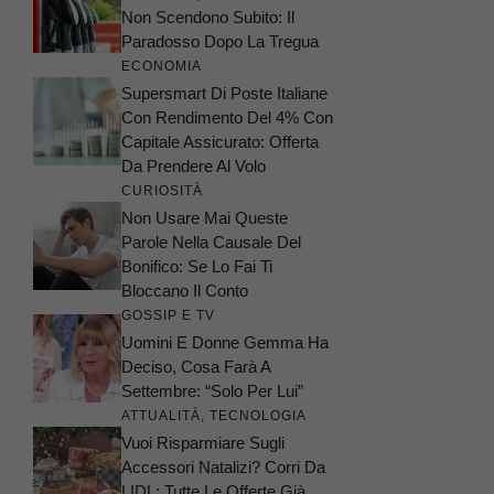
Non Scendono Subito: Il
Paradosso Dopo La Tregua
ECONOMIA
Supersmart Di Poste Italiane
Con Rendimento Del 4% Con
Capitale Assicurato: Offerta
Da Prendere Al Volo
CURIOSITÀ
Non Usare Mai Queste
Parole Nella Causale Del
Bonifico: Se Lo Fai Ti
Bloccano Il Conto
GOSSIP E TV
Uomini E Donne Gemma Ha
Deciso, Cosa Farà A
Settembre: “Solo Per Lui”
ATTUALITÀ
,
TECNOLOGIA
Vuoi Risparmiare Sugli
Accessori Natalizi? Corri Da
LIDL: Tutte Le Offerte Già