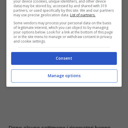
your device (cookies, unique identifiers, and other device
data) may be stored by, accessed by and shared with 319
partners, or used specifically by this site. We and our partners
may use precise geolocation data.
List of partners.
Some vendors may process your personal data on the basis
of legitimate interest, which you can object to by managing
Leggere un libro al giorno aiuta il bambino a sviluppare le
your options below. Look for a link at the bottom of this page
or in the site menu to manage or withdraw consent in privacy
sue capacità cognitive (turiweb.it)
and cookie settings.
Consent
Manage options
Dopo alcune settimane i ricercatori hanno