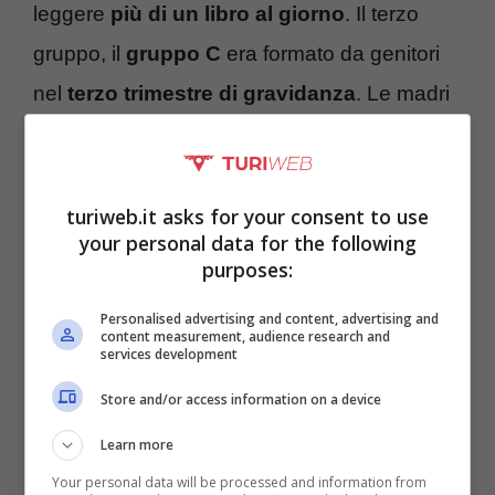
leggere
più di un libro al giorno
. Il terzo
gruppo, il
gruppo C
era formato da genitori
nel
terzo trimestre di gravidanza
. Le madri
di questo terzo gruppo hanno ricevuto
istruzioni e visto un video sull’importanza
dello
sviluppo cerebrale
a partire dalla
turiweb.it asks for your consent to use
your personal data for the following
34esima settimana di gestazione. Vediamo
purposes:
quali sono stati i risultati.
Personalised advertising and content, advertising and
content measurement, audience research and
services development
Store and/or access information on a device
Learn more
Your personal data will be processed and information from