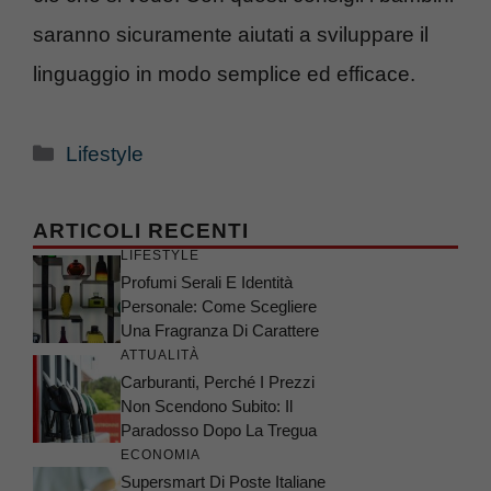
saranno sicuramente aiutati a sviluppare il
linguaggio in modo semplice ed efficace.
Categorie
Lifestyle
ARTICOLI RECENTI
LIFESTYLE
Profumi Serali E Identità
Personale: Come Scegliere
Una Fragranza Di Carattere
ATTUALITÀ
Carburanti, Perché I Prezzi
Non Scendono Subito: Il
Paradosso Dopo La Tregua
ECONOMIA
Supersmart Di Poste Italiane