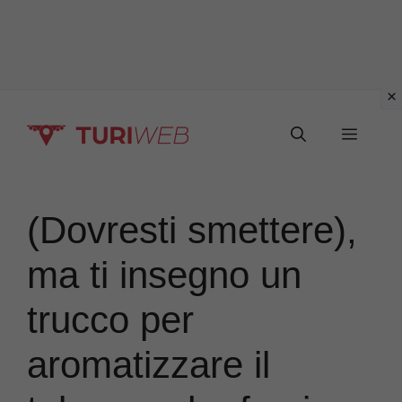
Vai
Menu
al
contenuto
(Dovresti smettere),
ma ti insegno un
trucco per
aromatizzare il