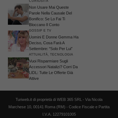
CURIOSITÀ
Non Usare Mai Queste
Parole Nella Causale Del
Bonifico: Se Lo Fai Ti
Bloccano Il Conto
GOSSIP E TV
Uomini E Donne Gemma Ha
Deciso, Cosa Farà A
Settembre: “Solo Per Lui”
ATTUALITÀ
,
TECNOLOGIA
Vuoi Risparmiare Sugli
Accessori Natalizi? Corri Da
LIDL: Tutte Le Offerte Già
Attive
Turiweb.it di proprietà di WEB 365 SRL - Via Nicola
Marchese 10, 00141 Roma (RM) - Codice Fiscale e Partita
I.V.A. 12279101005