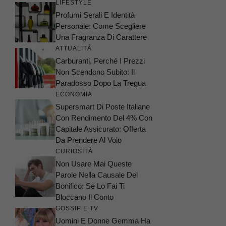
LIFESTYLE
Profumi Serali E Identità
Personale: Come Scegliere
Una Fragranza Di Carattere
ATTUALITÀ
Carburanti, Perché I Prezzi
Non Scendono Subito: Il
Paradosso Dopo La Tregua
ECONOMIA
Supersmart Di Poste Italiane
Con Rendimento Del 4% Con
Capitale Assicurato: Offerta
Da Prendere Al Volo
CURIOSITÀ
Non Usare Mai Queste
Parole Nella Causale Del
Bonifico: Se Lo Fai Ti
Bloccano Il Conto
GOSSIP E TV
Uomini E Donne Gemma Ha