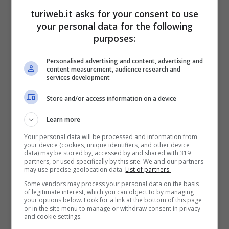
turiweb.it asks for your consent to use
your personal data for the following
purposes:
Personalised advertising and content, advertising and
content measurement, audience research and
services development
Store and/or access information on a device
Learn more
Your personal data will be processed and information from
your device (cookies, unique identifiers, and other device
data) may be stored by, accessed by and shared with 319
Differenze importanti tra Nord e Sud- (Turiweb.it)
partners, or used specifically by this site. We and our partners
may use precise geolocation data.
List of partners.
Si può parlare in termini oggettivi di povertà
Some vendors may process your personal data on the basis
of legitimate interest, which you can object to by managing
your options below. Look for a link at the bottom of this page
assoluta quando un nucleo familiare non
or in the site menu to manage or withdraw consent in privacy
and cookie settings.
riesce a spendere la cifra media ritenuta