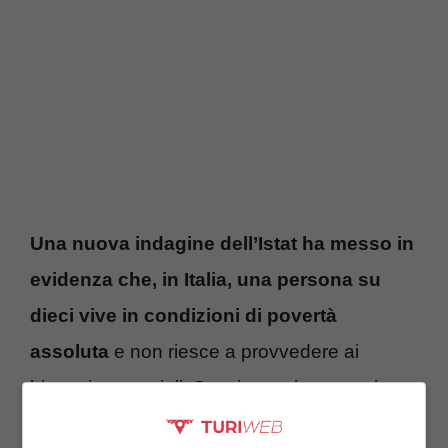
Una nuova indagine dell’Istat ha messo in
evidenza che, in Italia, una persona su
dieci vive in condizioni di povertà
assoluta
e non riesce a provvedere ai
bisogni essenziali. Sussistono importanti
differenze tra il Nord e il Sud del Paese.