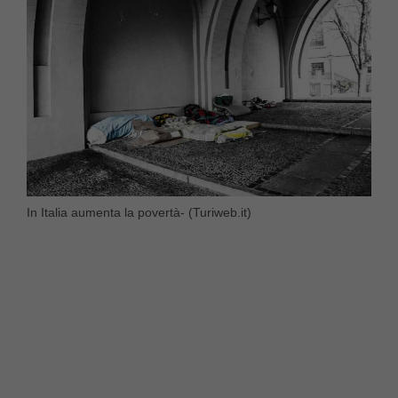
In Italia aumenta la povertà- (Turiweb.it)