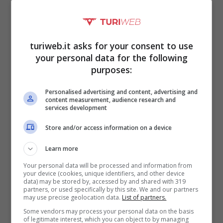
di fama
come Oscar Wilde, Frédéric Chopin,
Honoré de Balzac, Édith Piaf e Jim Morrison,
turiweb.it asks for your consent to use
che attirano schiere di pellegrini che arrivano
your personal data for the following
qui per visitare e omaggiare le loro tombe.
purposes:
Personalised advertising and content, advertising and
content measurement, audience research and
services development
Store and/or access information on a device
Learn more
Your personal data will be processed and information from
your device (cookies, unique identifiers, and other device
data) may be stored by, accessed by and shared with 319
partners, or used specifically by this site. We and our partners
may use precise geolocation data.
List of partners.
Some vendors may process your personal data on the basis
of legitimate interest, which you can object to by managing