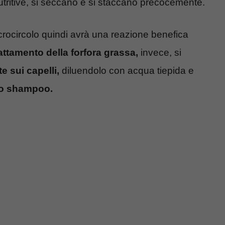
ritive, si seccano e si staccano precocemente.
crocircolo quindi avrà una reazione benefica
rattamento della forfora grassa,
invece, si
e sui capelli,
diluendolo con acqua tiepida e
 lo shampoo.