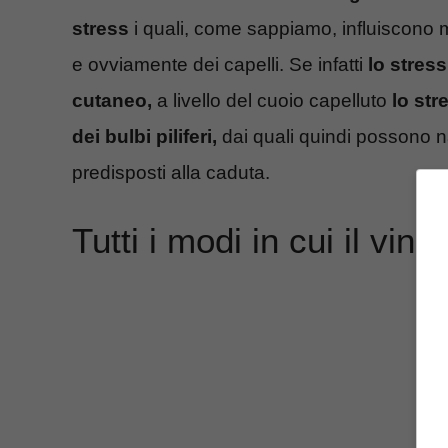
stress
i quali, come sappiamo, influiscono 
e ovviamente dei capelli. Se infatti
lo stres
cutaneo,
a livello del cuoio capelluto
lo str
dei bulbi piliferi,
dai quali quindi possono nas
predisposti alla caduta.
Tutti i modi in cui il vino