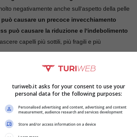
molto negativamente anche sull’aspetto della pelle
s può causare un precoce invecchiamento
ess può causare la riduzione e l’indebolimento
cere capelli più sottili, più fragili e più
 fa bene ai capelli
turiweb.it asks for your consent to use your
personal data for the following purposes:
Personalised advertising and content, advertising and content
measurement, audience research and services development
Store and/or access information on a device