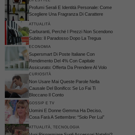
LIFESTYLE
Profumi Serali E Identità Personale: Come
Scegliere Una Fragranza Di Carattere
ATTUALITÀ
Carburanti, Perché I Prezzi Non Scendono
Subito: Il Paradosso Dopo La Tregua
ECONOMIA
Supersmart Di Poste Italiane Con
Rendimento Del 4% Con Capitale
Assicurato: Offerta Da Prendere Al Volo
CURIOSITÀ
Non Usare Mai Queste Parole Nella
Causale Del Bonifico: Se Lo Fai Ti
Bloccano Il Conto
GOSSIP E TV
Uomini E Donne Gemma Ha Deciso,
Cosa Farà A Settembre: “Solo Per Lui”
ATTUALITÀ
,
TECNOLOGIA
Vuoi Risparmiare Sugli Accessori Natalizi?