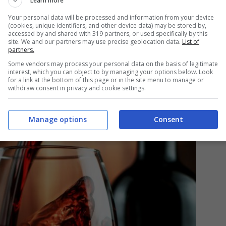
Learn more
Your personal data will be processed and information from your device
(cookies, unique identifiers, and other device data) may be stored by,
accessed by and shared with 319 partners, or used specifically by this
site. We and our partners may use precise geolocation data.
List of
partners.
ino può essere molto utile per rendere i capelli
Some vendors may process your personal data on the basis of legitimate
interest, which you can object to by managing your options below. Look
i igienici ed estetici legati al cuoio capelluto.
for a link at the bottom of this page or in the site menu to manage or
withdraw consent in privacy and cookie settings.
Manage options
Consent