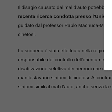
Il disagio causato dal mal d’auto potrebbe e
recente ricerca condotta presso l’Univer
guidato dal professor Pablo Machuca-Márque
cinetosi.
La scoperta è stata effettuata nella regione 
responsabile del controllo dell’orientamento
disattivazione selettiva dei neuroni che esp
manifestavano sintomi di cinetosi. Al contrar
sintomi simili al mal d’auto, anche senza la 