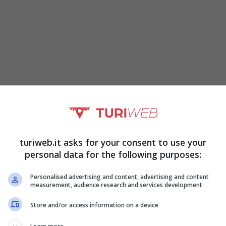
 d’auto solo in determinate circostanze, mentre
turiweb.it asks for your consent to use your
personal data for the following purposes:
 durante i viaggi. La novità importante è che si
zie ad un recente studio
Personalised advertising and content, advertising and content
measurement, audience research and services development
Store and/or access information on a device