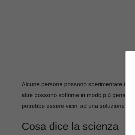
Alcune persone possono sperimentare il mal
altre possono soffrirne in modo più generale
potrebbe essere vicini ad una soluzione gra
Cosa dice la scienza