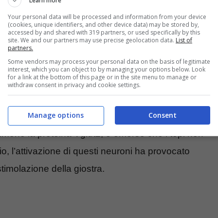
Learn more
ssere più vicino a
una soluzione grazie a una
Your personal data will be processed and information from your device
(cookies, unique identifiers, and other device data) may be stored by,
sità Autonoma di Barcellona su topi.
Il team
accessed by and shared with 319 partners, or used specifically by this
site. We and our partners may use precise geolocation data.
List of
partners.
z ha individuato i neuroni responsabili della
Some vendors may process your personal data on the basis of legitimate
interest, which you can object to by managing your options below. Look
for a link at the bottom of this page or in the site menu to manage or
withdraw consent in privacy and cookie settings.
del tronco encefalico nota come nuclei vestibolari,
Manage options
Consent
 nello spazio e del movimento. Attraverso la
rimono la proteina Vglut2, è emerso che i topi non
io, l’attivazione di questi neuroni ha provocato
stimolazione della giostra.