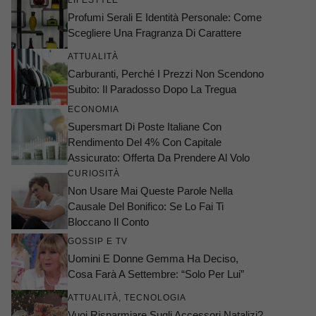
LIFESTYLE
Profumi Serali E Identità Personale: Come
Scegliere Una Fragranza Di Carattere
ATTUALITÀ
Carburanti, Perché I Prezzi Non Scendono
Subito: Il Paradosso Dopo La Tregua
ECONOMIA
Supersmart Di Poste Italiane Con
Rendimento Del 4% Con Capitale
Assicurato: Offerta Da Prendere Al Volo
CURIOSITÀ
Non Usare Mai Queste Parole Nella
Causale Del Bonifico: Se Lo Fai Ti
Bloccano Il Conto
GOSSIP E TV
Uomini E Donne Gemma Ha Deciso,
Cosa Farà A Settembre: “Solo Per Lui”
ATTUALITÀ
,
TECNOLOGIA
Vuoi Risparmiare Sugli Accessori Natalizi?