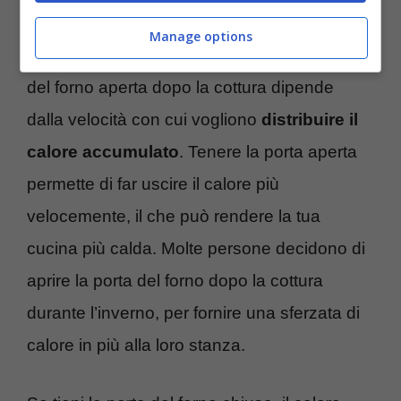
Manage options
Per molte persone, lasciare o meno la porta
del forno aperta dopo la cottura dipende
dalla velocità con cui vogliono
distribuire il
calore accumulato
. Tenere la porta aperta
permette di far uscire il calore più
velocemente, il che può rendere la tua
cucina più calda. Molte persone decidono di
aprire la porta del forno dopo la cottura
durante l’inverno, per fornire una sferzata di
calore in più alla loro stanza.