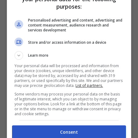
purposes:
Personalised advertising and content, advertising and
content measurement, audience research and
services development
Store and/or access information on a device
Learn more
Your personal data will be processed and information from
Nel complesso, le persone sono divise sulla
your device (cookies, unique identifiers, and other device
data) may be stored by, accessed by and shared with 319
partners, or used specifically by this site. We and our partners
possibilità o meno di chiudere la porta del
may use precise geolocation data.
List of partners.
forno dopo la cottura. Ci sono alcuni
Some vendors may process your personal data on the basis
of legitimate interest, which you can object to by managing
vantaggi, così come alcuni potenziali rischi.
your options below. Look for a link at the bottom of this page
or in the site menu to manage or withdraw consent in privacy
and cookie settings.
Tieni presente che, indipendentemente
dall’opzione che decidi, il
calore del forno
Consent
finirà sempre nella tua cucina
.