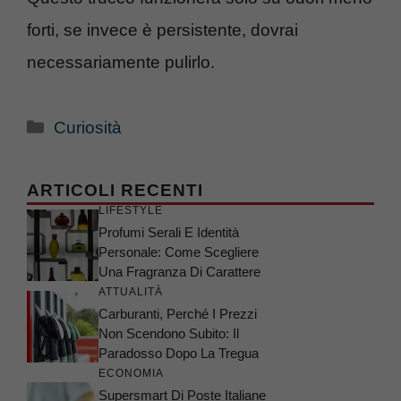
forti, se invece è persistente, dovrai
necessariamente pulirlo.
Categorie
Curiosità
ARTICOLI RECENTI
LIFESTYLE
Profumi Serali E Identità
Personale: Come Scegliere
Una Fragranza Di Carattere
ATTUALITÀ
Carburanti, Perché I Prezzi
Non Scendono Subito: Il
Paradosso Dopo La Tregua
ECONOMIA
Supersmart Di Poste Italiane