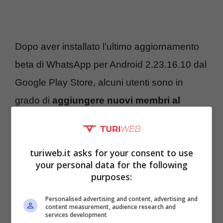
Dopo aver installato l’ultimo aggiornamento
beta di WhatsApp per Android 2.23.16.10 dal
Google Play Store, alcuni utenti sono in
grado di
aggiungere nuovi membri al
gruppo direttamente dalla schermata della
chat di gruppo
. L’opzione in realtà era già
turiweb.it asks for your consent to use
stata scovata in precedenti versioni beta dal
your personal data for the following
sempre aggiornatissimo team di wabetainfo,
purposes:
sperimentata da un gruppo limitato di utenti
Personalised advertising and content, advertising and
content measurement, audience research and
ma ora ampliata con modifiche importanti.
services development