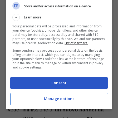
Store and/or access information on a device
Learn more
Your personal data will be processed and information from
your device (cookies, unique identifiers, and other device
data) may be stored by, accessed by and shared with 319
partners, or used specifically by this site. We and our partners
may use precise geolocation data.
List of partners.
Some vendors may process your personal data on the basis
of legitimate interest, which you can object to by managing
your options below. Look for a link at the bottom of this page
or in the site menu to manage or withdraw consent in privacy
and cookie settings.
WhatsApp, il nuovo banner in arrivo è svolta per i gruppi
Consent
delle chat – TuriWeb.it
Manage options
Dagli screeen mostrati da wabetainfo, si
vede l’immissione di
un nuovo banner da