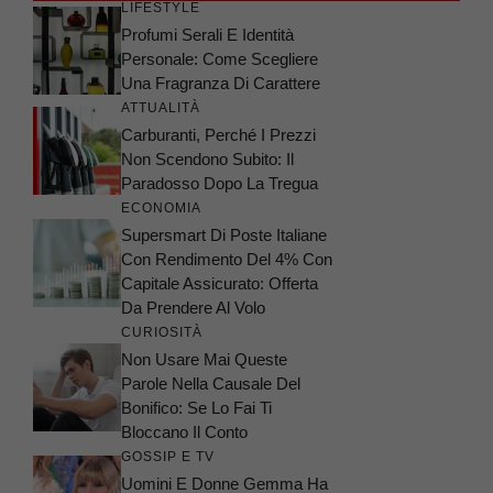
LIFESTYLE
Profumi Serali E Identità
Personale: Come Scegliere
Una Fragranza Di Carattere
ATTUALITÀ
Carburanti, Perché I Prezzi
Non Scendono Subito: Il
Paradosso Dopo La Tregua
ECONOMIA
Supersmart Di Poste Italiane
Con Rendimento Del 4% Con
Capitale Assicurato: Offerta
Da Prendere Al Volo
CURIOSITÀ
Non Usare Mai Queste
Parole Nella Causale Del
Bonifico: Se Lo Fai Ti
Bloccano Il Conto
GOSSIP E TV
Uomini E Donne Gemma Ha