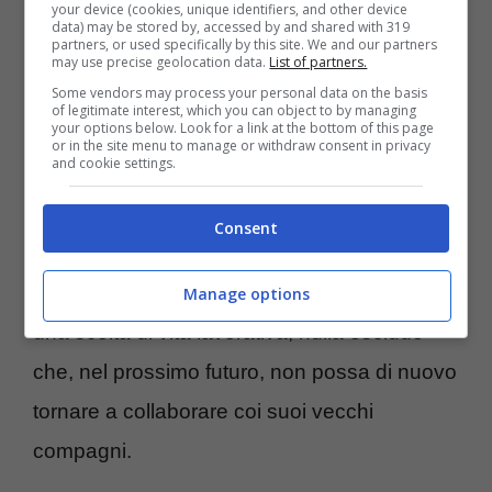
your device (cookies, unique identifiers, and other device
Dopo diverso tempo insieme ai The Jackal (è
data) may be stored by, accessed by and shared with 319
partners, or used specifically by this site. We and our partners
entrata a far parte del gruppo nel 2019) lo
may use precise geolocation data.
List of partners.
Some vendors may process your personal data on the basis
scorso anno
Claudia Napolitano
ha deciso
of legitimate interest, which you can object to by managing
your options below. Look for a link at the bottom of this page
di abbandonare il progetto artistico,
or in the site menu to manage or withdraw consent in privacy
and cookie settings.
rimanendo comunque in buonissimi rapporti
con tutti.
Attrice classe ’99
, quella della
Consent
Napolitano (vista anche nella terza stagione
di Che Dio ci aiuti) è stata semplicemente
Manage options
una scelta di vita lavorativa; nulla esclude
che, nel prossimo futuro, non possa di nuovo
tornare a collaborare coi suoi vecchi
compagni.