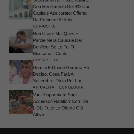
Con Rendimento Del 4% Con
Capitale Assicurato: Offerta
Da Prendere Al Volo
CURIOSITÀ
Non Usare Mai Queste
Parole Nella Causale Del
Bonifico: Se Lo Fai Ti
Bloccano Il Conto
GOSSIP E TV
Uomini E Donne Gemma Ha
Deciso, Cosa Farà A
Settembre: “Solo Per Lui”
ATTUALITÀ
,
TECNOLOGIA
Vuoi Risparmiare Sugli
Accessori Natalizi? Corri Da
LIDL: Tutte Le Offerte Già
Attive