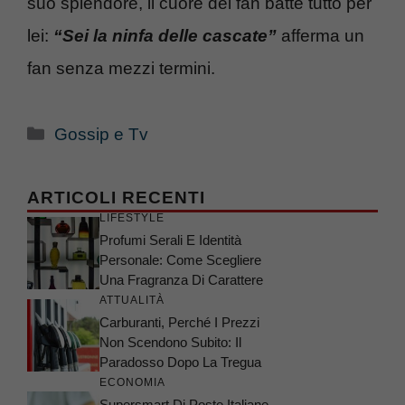
suo splendore, il cuore dei fan batte tutto per
lei:
“Sei la ninfa delle cascate”
afferma un
fan senza mezzi termini.
Categorie
Gossip e Tv
ARTICOLI RECENTI
LIFESTYLE
Profumi Serali E Identità
Personale: Come Scegliere
Una Fragranza Di Carattere
ATTUALITÀ
Carburanti, Perché I Prezzi
Non Scendono Subito: Il
Paradosso Dopo La Tregua
ECONOMIA
Supersmart Di Poste Italiane