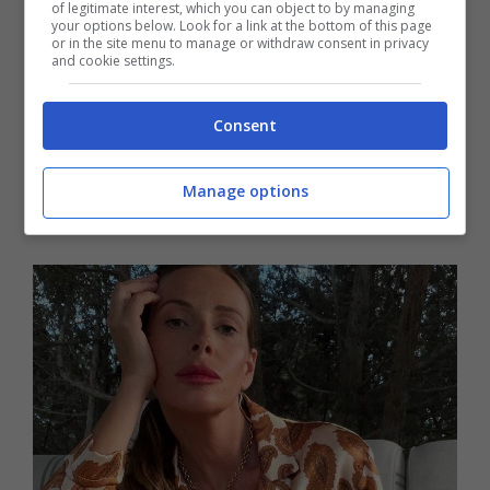
of legitimate interest, which you can object to by managing
your options below. Look for a link at the bottom of this page
or in the site menu to manage or withdraw consent in privacy
La conduttrice crede che alle donne venga
and cookie settings.
sempre chiesto qualcosa in più e sono
Consent
giudicate su tutto. A detta sua se un uomo fa
due figli con donne diverse va bene ma se lo
Manage options
fa la donna viene criticata.