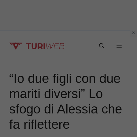
Vai
Menu
al
contenuto
“Io due figli con due
mariti diversi” Lo
sfogo di Alessia che
fa riflettere