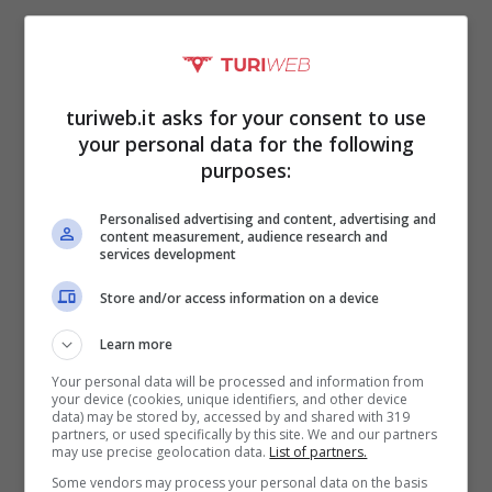
Alessia Marcuzzi ha due
figli con due uomini
turiweb.it asks for your consent to use
your personal data for the following
diversi, cosa ha detto a
purposes:
chi la critica
Personalised advertising and content, advertising and
content measurement, audience research and
services development
Store and/or access information on a device
Learn more
Your personal data will be processed and information from
your device (cookies, unique identifiers, and other device
data) may be stored by, accessed by and shared with 319
partners, or used specifically by this site. We and our partners
may use precise geolocation data.
List of partners.
Some vendors may process your personal data on the basis