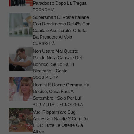
Paradosso Dopo La Tregua
ECONOMIA
Supersmart Di Poste Italiane
Con Rendimento Del 4% Con
Capitale Assicurato: Offerta
Da Prendere Al Volo
CURIOSITÀ
Non Usare Mai Queste
Parole Nella Causale Del
Bonifico: Se Lo Fai Ti
Bloccano Il Conto
GOSSIP E TV
Uomini E Donne Gemma Ha
Deciso, Cosa Farà A
Settembre: “Solo Per Lui”
ATTUALITÀ
,
TECNOLOGIA
Vuoi Risparmiare Sugli
Accessori Natalizi? Corri Da
LIDL: Tutte Le Offerte Già
Attive