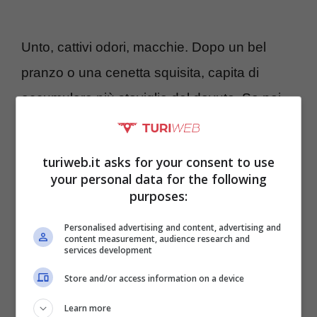
Unto, cattivi odori, macchie. Dopo un bel
pranzo o una cenetta squisita, capita di
accumulare più stoviglie del dovuto. Se poi
abbiamo avuto ospiti a casa, di sicuro il
lavoro sarà raddoppiato. Cucinare ottimi
turiweb.it asks for your consent to use
manicaretti prevede anche che si utilizzino
your personal data for the following
purposes:
diverse pentole, padelle e utensili da cucina.
Personalised advertising and content, advertising and
content measurement, audience research and
services development
Store and/or access information on a device
Learn more