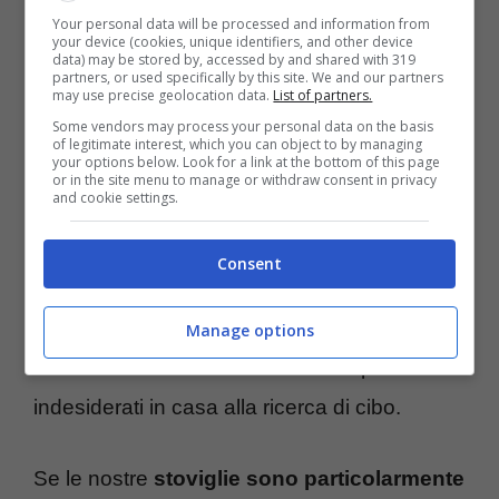
Your personal data will be processed and information from
your device (cookies, unique identifiers, and other device
data) may be stored by, accessed by and shared with 319
partners, or used specifically by this site. We and our partners
may use precise geolocation data.
List of partners.
Some vendors may process your personal data on the basis
Piatti sporchi – Turiweb.it
of legitimate interest, which you can object to by managing
your options below. Look for a link at the bottom of this page
or in the site menu to manage or withdraw consent in privacy
and cookie settings.
Dopo però occorre provvedere anche al loro
lavaggio se non ci si vuole ritrovare nel caos
Consent
più totale in cucina. Non contando che lo
sporco produce anche cattivi odori e in
Manage options
estate è un attimo ritrovarsi con ospiti
indesiderati in casa alla ricerca di cibo.
Se le nostre
stoviglie sono particolarmente