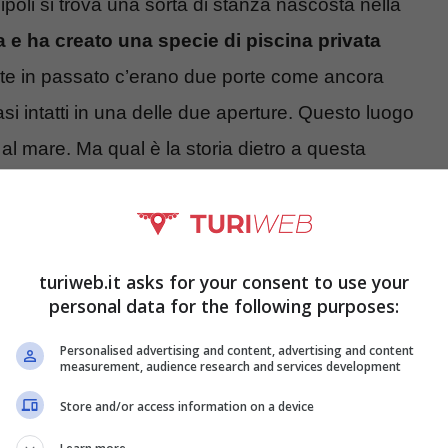
ipoli si trova una sorta di stanza nascosta nella
a e ha creato una specie di piscina privata
nte in passato c’erano due porte come ancora
asi intatti in una delle due aperture. Questo luogo
l mare. Ma qual è la storia dietro a questa
, ma la mano dell’uomo è ben visibile.
turiweb.it asks for your consent to use your
personal data for the following purposes:
Personalised advertising and content, advertising and content
measurement, audience research and services development
Store and/or access information on a device