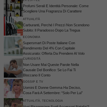
LIFESTYLE
Profumi Serali E Identità Personale: Come
Scegliere Una Fragranza Di Carattere
ATTUALITÀ
Carburanti, Perché I Prezzi Non Scendono
Subito: Il Paradosso Dopo La Tregua
ECONOMIA
Supersmart Di Poste Italiane Con
Rendimento Del 4% Con Capitale
Assicurato: Offerta Da Prendere Al Volo
CURIOSITÀ
Non Usare Mai Queste Parole Nella
Causale Del Bonifico: Se Lo Fai Ti
Bloccano Il Conto
GOSSIP E TV
Uomini E Donne Gemma Ha Deciso,
Cosa Farà A Settembre: “Solo Per Lui”
ATTUALITÀ
,
TECNOLOGIA
Vuoi Risparmiare Sugli Accessori Natalizi?