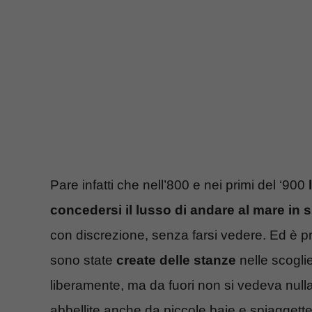
Pare infatti che nell’800 e nei primi del ‘900
l
concedersi il lusso di andare al mare in 
con discrezione, senza farsi vedere. Ed è p
sono state
create delle stanze
nelle scogli
liberamente, ma da fuori non si vedeva null
abbellite anche da piccole baie e spiaggett