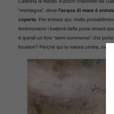
Caterina di Nardò. A pochi chilometri da Gall
“montagna”, dove
l’acqua di mare è entrat
coperta
. Per entrare qui, molto probabilme
testimoniano i battenti della porta rimasti qu
è quindi un foro “semi sommerso” che porta a
location? Perché qui la natura centra, ovvio