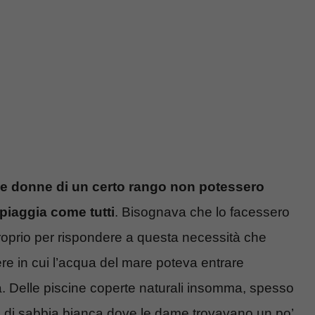
e donne di un certo rango non potessero
spiaggia come tutti
. Bisognava che lo facessero
roprio per rispondere a questa necessità che
ere in cui l’acqua del mare poteva entrare
a. Delle piscine coperte naturali insomma, spesso
e di sabbia bianca dove le dame trovavano un po’