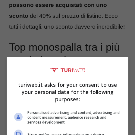
possono essere acquistati con uno
sconto
del 40% sul prezzo di listino. Ecco
tutti i dettagli, uno sconto davvero incredibile!
Top monospalla tra i più
venduti ora in sconto su
Amazon: offerta
imperdibile
turiweb.it asks for your consent to use
your personal data for the following
purposes:
Personalised advertising and content, advertising and
content measurement, audience research and
services development
Store and/or access information on a device