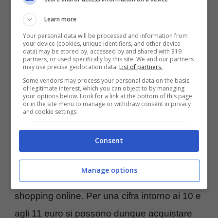
Learn more
Your personal data will be processed and information from
your device (cookies, unique identifiers, and other device
data) may be stored by, accessed by and shared with 319
partners, or used specifically by this site. We and our partners
may use precise geolocation data.
List of partners.
Una bellissima notizia per le donne che
Some vendors may process your personal data on the basis
of legitimate interest, which you can object to by managing
hanno intenzione di acquistare dei nuovi top
your options below. Look for a link at the bottom of this page
or in the site menu to manage or withdraw consent in privacy
monospalla: su Amazon infatti,
i modelli Iris
and cookie settings.
& Lilly sono disponibili a circa il 40% in
Consent
meno del prezzo di listino
, uno sconto
incredibile che rende ancora più appetibili
Manage options
questi prodotti per i clienti che intendono fare
shopping online. Per una cifra intorno ai 10 e
agli 11 euro si possono dunque acquistare