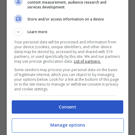
content measurement, audience research and
testimone dell’ incontro tra i due mari: Ionio e
services development
Adriatico. Tanta luce e molto silenzio in
Store and/or access information on a device
questo borgo pugliese dove domina la
Learn more
Basilica di Santa Maria.
Suggestive sono le
Your personal data will be processed and information from
your device (cookies, unique identifiers, and other device
ville ottocentesche
da ammirare, come
data) may be stored by, accessed by and shared with 319
partners, or used specifically by this site. We and our partners
Villa Sangiovanni, Mellacqua e La
may use precise geolocation data.
List of partners.
Some vendors may process your personal data on the basis
Meridiana.
Non lontano da
Santa Maria di
of legitimate interest, which you can object to by managing
your options below. Look for a link at the bottom of this page
Leuca
ci sono le famose “
Maldive del
or in the site menu to manage or withdraw consent in privacy
and cookie settings.
Salento”
, con spiagge incontaminate e
acque cristalline
Consent
In
provincia di Lecce
c’è
Specchia
con un
Manage options
centro storico davvero molto particolare. È