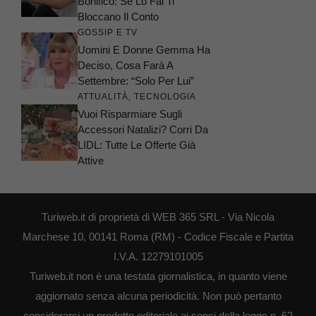
Bonifico: Se Lo Fai Ti
Bloccano Il Conto
GOSSIP E TV
Uomini E Donne Gemma Ha
Deciso, Cosa Farà A
Settembre: “Solo Per Lui”
ATTUALITÀ
,
TECNOLOGIA
Vuoi Risparmiare Sugli
Accessori Natalizi? Corri Da
LIDL: Tutte Le Offerte Già
Attive
Turiweb.it di proprietà di WEB 365 SRL - Via Nicola
Marchese 10, 00141 Roma (RM) - Codice Fiscale e Partita
I.V.A. 12279101005
Turiweb.it non è una testata giornalistica, in quanto viene
aggiornato senza alcuna periodicità. Non può pertanto
considerarsi un prodotto editoriale ai sensi della legge n. 62