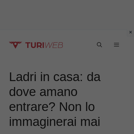
Vai
Menu
al
contenuto
Ladri in casa: da
dove amano
entrare? Non lo
immaginerai mai