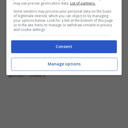
may use precise geolocation data.
List of partners.
Some vendors may process your personal data on the basis
of legitimate interest, which you can object to by managing
your options below. Look for a link at the bottom of this page
or in the site menu to manage or withdraw consent in privacy
and cookie settings.
Consent
Manage options
I ladri potrebbero entrare in casa tua in ogni momento della
giornata – Turiweb.it