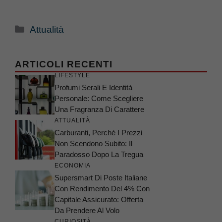
Categorie
Attualità
ARTICOLI RECENTI
LIFESTYLE
Profumi Serali E Identità
Personale: Come Scegliere
Una Fragranza Di Carattere
ATTUALITÀ
Carburanti, Perché I Prezzi
Non Scendono Subito: Il
Paradosso Dopo La Tregua
ECONOMIA
Supersmart Di Poste Italiane
Con Rendimento Del 4% Con
Capitale Assicurato: Offerta
Da Prendere Al Volo
CURIOSITÀ