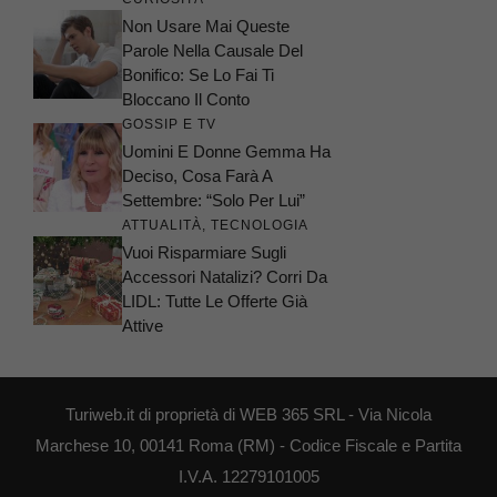
Non Usare Mai Queste
Parole Nella Causale Del
Bonifico: Se Lo Fai Ti
Bloccano Il Conto
GOSSIP E TV
Uomini E Donne Gemma Ha
Deciso, Cosa Farà A
Settembre: “Solo Per Lui”
ATTUALITÀ
,
TECNOLOGIA
Vuoi Risparmiare Sugli
Accessori Natalizi? Corri Da
LIDL: Tutte Le Offerte Già
Attive
Turiweb.it di proprietà di WEB 365 SRL - Via Nicola
Marchese 10, 00141 Roma (RM) - Codice Fiscale e Partita
I.V.A. 12279101005