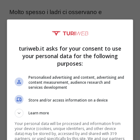
Molto spesso i ladri ci osservano e
controllano se chiudiamo a chiave la porta di
casa.
Infatti l’accesso primario viene
supervisionato spesso e volentieri, nella
turiweb.it asks for your consent to use
your personal data for the following
“speranza” che non sia stato chiuso a
purposes:
chiave
. Anche una ipotetica porta sul retro
Personalised advertising and content, advertising and
potrebbe essere utilizzata per accedere
content measurement, audience research and
services development
all’interno della casa. Persino le finestre delle
Store and/or access information on a device
altre stanze o sui lati della casa sono dei
buoni accessi. Non è necessario scassinarle
Learn more
Your personal data will be processed and information from
se sono aperte e non chiuse.
your device (cookies, unique identifiers, and other device
data) may be stored by, accessed by and shared with 319
partners, or used specifically by this site. We and our partners