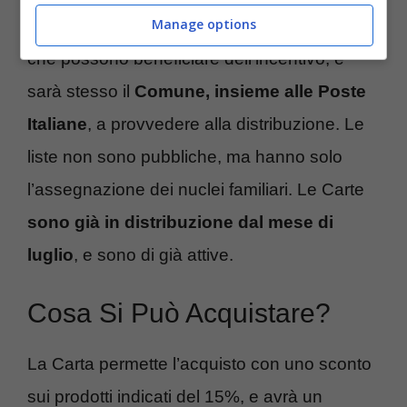
Manage options
redigere le opportune liste
di tutti coloro
che possono beneficiare dell’incentivo, e
sarà stesso il
Comune, insieme alle Poste
Italiane
, a provvedere alla distribuzione. Le
liste non sono pubbliche, ma hanno solo
l’assegnazione dei nuclei familiari. Le Carte
sono già in distribuzione dal mese di
luglio
, e sono di già attive.
Cosa Si Può Acquistare?
La Carta permette l’acquisto con uno sconto
sui prodotti indicati del 15%, e avrà un