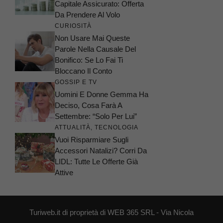
Capitale Assicurato: Offerta
Da Prendere Al Volo
CURIOSITÀ
Non Usare Mai Queste
Parole Nella Causale Del
Bonifico: Se Lo Fai Ti
Bloccano Il Conto
GOSSIP E TV
Uomini E Donne Gemma Ha
Deciso, Cosa Farà A
Settembre: “Solo Per Lui”
ATTUALITÀ
,
TECNOLOGIA
Vuoi Risparmiare Sugli
Accessori Natalizi? Corri Da
LIDL: Tutte Le Offerte Già
Attive
Turiweb.it di proprietà di WEB 365 SRL - Via Nicola