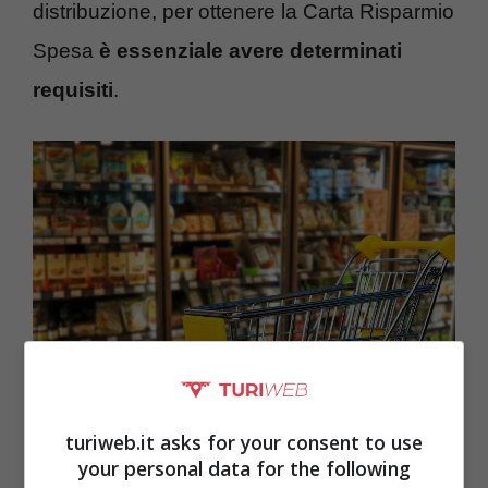
distribuzione, per ottenere la Carta Risparmio
Spesa
è essenziale avere determinati
requisiti
.
Ecco cosa si potrà acquistare cona la Carta Risparmio Spesa
turiweb.it asks for your consent to use
your personal data for the following
– turiweb.it