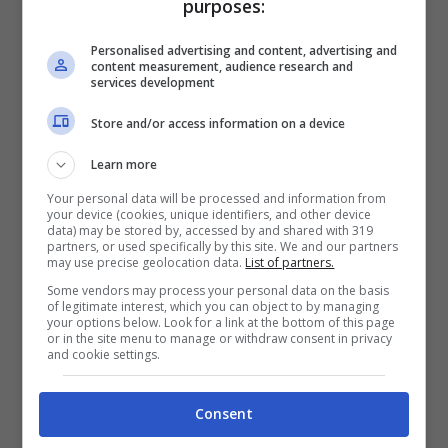
purposes:
Personalised advertising and content, advertising and
content measurement, audience research and
services development
Store and/or access information on a device
Learn more
Your personal data will be processed and information from
your device (cookies, unique identifiers, and other device
data) may be stored by, accessed by and shared with 319
partners, or used specifically by this site. We and our partners
may use precise geolocation data.
List of partners.
Some vendors may process your personal data on the basis
Infatti, per poterla ottenere è necessario
of legitimate interest, which you can object to by managing
your options below. Look for a link at the bottom of this page
avere un ISEE che abbia indicatore
or in the site menu to manage or withdraw consent in privacy
and cookie settings.
economico inferiore ai 15.000 euro
, avere
figli minorenni o con comprovate disabilità.
Consent
Sarò compito dei Comuni di appartenenza