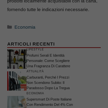
prodotti localmente acquistabili con la carta,
fornendo tutte le indicazioni necessarie.
Categorie
Economia
ARTICOLI RECENTI
LIFESTYLE
Profumi Serali E Identità
Personale: Come Scegliere
Una Fragranza Di Carattere
ATTUALITÀ
Carburanti, Perché I Prezzi
Non Scendono Subito: Il
Paradosso Dopo La Tregua
ECONOMIA
Supersmart Di Poste Italiane
Con Rendimento Del 4% Con