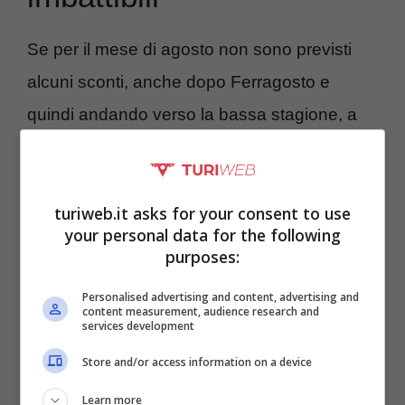
Se per il mese di agosto non sono previsti
alcuni sconti, anche dopo Ferragosto e
quindi andando verso la bassa stagione, a
settembre invece
la situazione cambierà di
netto.
I biglietti per le località turistiche e i
turiweb.it asks for your consent to use
costi di alberghi e strutture di questo tipo
your personal data for the following
scenderanno a picco, secondo Assoutenti: si
purposes:
parla di
risparmi dal 35% al 60%
. Ecco
Personalised advertising and content, advertising and
qualche esempio.
content measurement, audience research and
services development
Store and/or access information on a device
Learn more