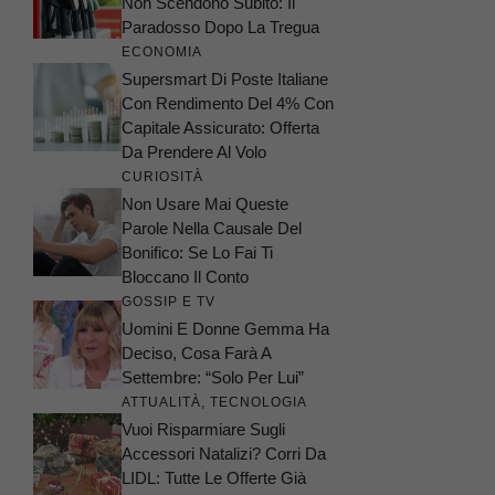
Non Scendono Subito: Il
Paradosso Dopo La Tregua
ECONOMIA
Supersmart Di Poste Italiane
Con Rendimento Del 4% Con
Capitale Assicurato: Offerta
Da Prendere Al Volo
CURIOSITÀ
Non Usare Mai Queste
Parole Nella Causale Del
Bonifico: Se Lo Fai Ti
Bloccano Il Conto
GOSSIP E TV
Uomini E Donne Gemma Ha
Deciso, Cosa Farà A
Settembre: “Solo Per Lui”
ATTUALITÀ
,
TECNOLOGIA
Vuoi Risparmiare Sugli
Accessori Natalizi? Corri Da
LIDL: Tutte Le Offerte Già