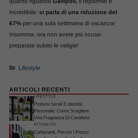
quanto riguarda
Gallipoli,
il risparmio è
incredibile:
si parla di una riduzione del
67%
per una sola settimana di vacanza!
Insomma, ora non avete più scuse:
preparate subito le valigie!
Categorie
Lifestyle
ARTICOLI RECENTI
LIFESTYLE
Profumi Serali E Identità
Personale: Come Scegliere
Una Fragranza Di Carattere
ATTUALITÀ
Carburanti, Perché I Prezzi