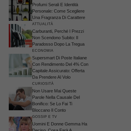
Profumi Serali E Identità
Personale: Come Scegliere
Una Fragranza Di Carattere
ATTUALITÀ
Carburanti, Perché I Prezzi
Non Scendono Subito: Il
Paradosso Dopo La Tregua
ECONOMIA
Supersmart Di Poste Italiane
Con Rendimento Del 4% Con
Capitale Assicurato: Offerta
Da Prendere Al Volo
CURIOSITÀ
Non Usare Mai Queste
Parole Nella Causale Del
Bonifico: Se Lo Fai Ti
Bloccano Il Conto
GOSSIP E TV
Uomini E Donne Gemma Ha
Deciso, Cosa Farà A