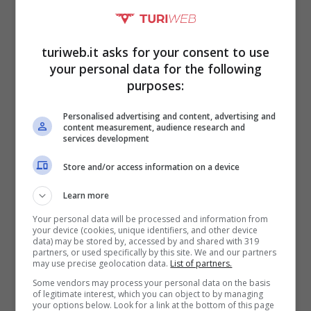
Tra i lavori meglio pagati e che si possono
effettuare senza una laurea c’è sicuramente
turiweb.it asks for your consent to use
your personal data for the following
quello dello
sviluppatore web.
È colui il
purposes:
quale si occupa di implementare e far
Personalised advertising and content, advertising and
crescere le pagine di un sito web. Se si
content measurement, audience research and
services development
verificano dei problemi su una delle pagine
Store and/or access information on a device
curate, lo sviluppatore web li risolve, così
Learn more
come apporta delle modifiche richieste dai
Your personal data will be processed and information from
proprietari del sito web. Lo sviluppatore web
your device (cookies, unique identifiers, and other device
data) may be stored by, accessed by and shared with 319
è molto richiesto tanto dalle piccole aziende,
partners, or used specifically by this site. We and our partners
may use precise geolocation data.
List of partners.
quanto dalle grandi imprese di e-commerce
Some vendors may process your personal data on the basis
of legitimate interest, which you can object to by managing
fino ad arrivare alle Pubbliche
your options below. Look for a link at the bottom of this page