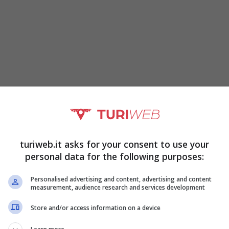
a si sta preparando ad accogliere un evento
itatori e tantissimi esponenti del settore
turiweb.it asks for your consent to use your
 festa prolungando l’atmosfera estiva ormai agli
personal data for the following purposes:
Personalised advertising and content, advertising and content
measurement, audience research and services development
Store and/or access information on a device