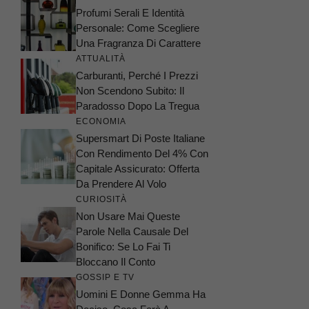
Profumi Serali E Identità
Personale: Come Scegliere
Una Fragranza Di Carattere
ATTUALITÀ
Carburanti, Perché I Prezzi
Non Scendono Subito: Il
Paradosso Dopo La Tregua
ECONOMIA
Supersmart Di Poste Italiane
Con Rendimento Del 4% Con
Capitale Assicurato: Offerta
Da Prendere Al Volo
CURIOSITÀ
Non Usare Mai Queste
Parole Nella Causale Del
Bonifico: Se Lo Fai Ti
Bloccano Il Conto
GOSSIP E TV
Uomini E Donne Gemma Ha