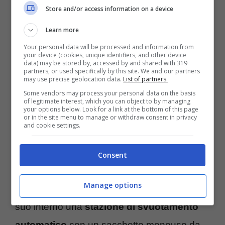
Store and/or access information on a device
Il Deebot T10 Plus di Ecovas è in offerta – Fonte foto:
www.amazon.it – Turiweb.it
Learn more
Your personal data will be processed and information from
your device (cookies, unique identifiers, and other device
data) may be stored by, accessed by and shared with 319
partners, or used specifically by this site. We and our partners
may use precise geolocation data.
List of partners.
Some vendors may process your personal data on the basis
of legitimate interest, which you can object to by managing
your options below. Look for a link at the bottom of this page
or in the site menu to manage or withdraw consent in privacy
and cookie settings.
Consent
Manage options
Il robot Deebot T10 Plus di Ecovacs
ha al
suo interno una
stazione di svuotamento
automatico
con un sacchetto monouso da