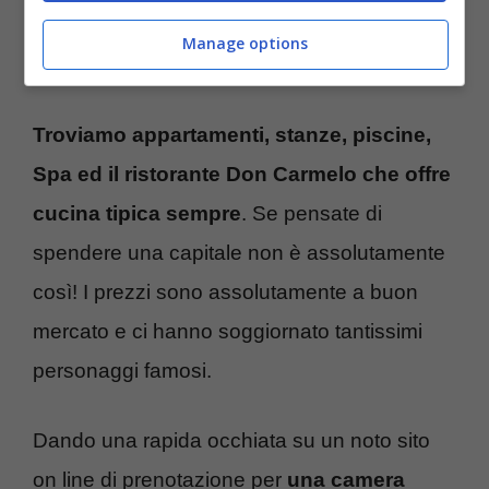
Al Bano e Ronn Moss nella tenuta Carrisi (Fonte Instagram
Manage options
@albano_official) Turiweb.it
Troviamo appartamenti, stanze, piscine,
Spa ed il ristorante Don Carmelo che offre
cucina tipica sempre
. Se pensate di
spendere una capitale non è assolutamente
così! I prezzi sono assolutamente a buon
mercato e ci hanno soggiornato tantissimi
personaggi famosi.
Dando una rapida occhiata su un noto sito
on line di prenotazione per
una camera