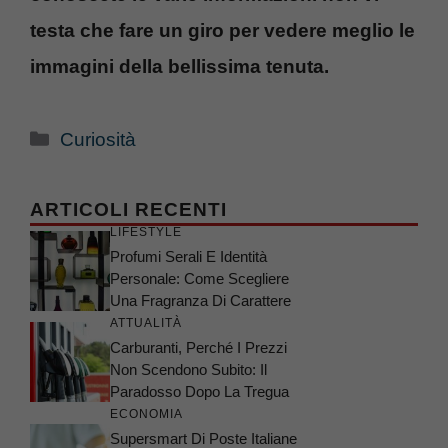
testa che fare un giro per vedere meglio le
immagini della bellissima tenuta.
Categorie
Curiosità
ARTICOLI RECENTI
LIFESTYLE
Profumi Serali E Identità
Personale: Come Scegliere
Una Fragranza Di Carattere
ATTUALITÀ
Carburanti, Perché I Prezzi
Non Scendono Subito: Il
Paradosso Dopo La Tregua
ECONOMIA
Supersmart Di Poste Italiane