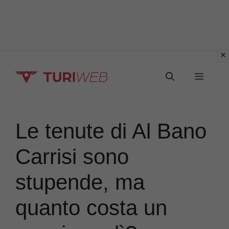
Vai
Menu
al
contenuto
Le tenute di Al Bano
Carrisi sono
stupende, ma
quanto costa un