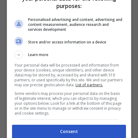
preciso?
Nella zona di Curtipitrizzi
. Un
purposes:
lembo di terra tra il Mar Ionio e l’Adriatico. A
Personalised advertising and content, advertising and
content measurement, audience research and
pochissima distanza dall’aeroporto di
services development
Brindisi, parliamo di circa 20 minuti di
Store and/or access information on a device
macchina.
Learn more
Your personal data will be processed and information from
your device (cookies, unique identifiers, and other device
data) may be stored by, accessed by and shared with 319
partners, or used specifically by this site. We and our partners
may use precise geolocation data.
List of partners.
Some vendors may process your personal data on the basis
of legitimate interest, which you can object to by managing
your options below. Look for a link at the bottom of this page
or in the site menu to manage or withdraw consent in privacy
and cookie settings.
Consent