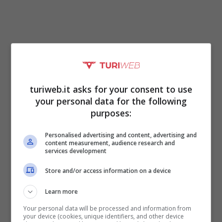
turiweb.it asks for your consent to use
your personal data for the following
purposes:
Personalised advertising and content, advertising and
content measurement, audience research and
Non deve e non può sorprendere, dunque, il
services development
primo posto ottenuto abbastanza facilmente
Store and/or access information on a device
dalla
Lombardia,
dove lo stipendio medio è
Learn more
di 33.452 euro all’anno, grazie, soprattutto, al
Your personal data will be processed and information from
ruolo di Milano. Un caso emblematico dove,
your device (cookies, unique identifiers, and other device