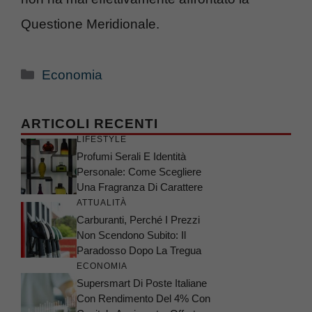
Questione Meridionale.
Categorie
Economia
ARTICOLI RECENTI
LIFESTYLE
Profumi Serali E Identità
Personale: Come Scegliere
Una Fragranza Di Carattere
ATTUALITÀ
Carburanti, Perché I Prezzi
Non Scendono Subito: Il
Paradosso Dopo La Tregua
ECONOMIA
Supersmart Di Poste Italiane
Con Rendimento Del 4% Con