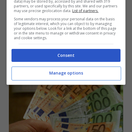
data) may be stored by, accessed by and shared with 319
partners, or used specifically by this site. We and our partners
se si guadagna bene (ma veramente bene)
may use precise geolocation data.
List of partners.
si vive benissimo. Altrimenti… Più
Some vendors may process your personal data on the basis
of legitimate interest, which you can object to by managing
sorprendente il secondo posto ottenuto dal
your options below. Look for a link at the bottom of this page
or in the site menu to manage or withdraw consent in privacy
and cookie settings.
Lazio,
con uno stipendio medio, nel 2022, di
32.360 euro. Al terzo posto si assesta invece
Consent
la
Liguria
con i suoi 32.156 euro di
retribuzione annua.
Manage options