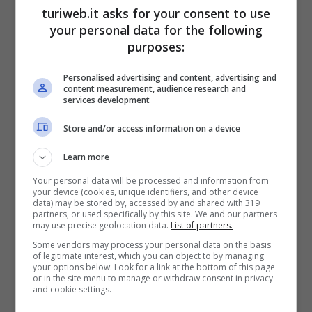
turiweb.it asks for your consent to use
your personal data for the following
purposes:
Personalised advertising and content, advertising and
content measurement, audience research and
services development
Store and/or access information on a device
Learn more
Ruoli importanti, in tante regioni italiane, sono
Your personal data will be processed and information from
costituiti da maschere della commedia
your device (cookies, unique identifiers, and other device
data) may be stored by, accessed by and shared with 319
dell’arte, ma non solo, maschere di
forme e
partners, or used specifically by this site. We and our partners
may use precise geolocation data.
List of partners.
persone strane e sinistre
, che hanno un
Some vendors may process your personal data on the basis
of legitimate interest, which you can object to by managing
significato ben preciso. La
Sardegna
, in
your options below. Look for a link at the bottom of this page
or in the site menu to manage or withdraw consent in privacy
particolare, ne ha davvero tante. Aspetti
and cookie settings.