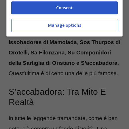
strani, ed anche
spaventosi
,
Consent
accompagnano queste maschere ormai
mitologiche dell’isola sarda. Tra queste, per
Manage options
citarne alcune, figurano
I Mamuthones e gli
Issohadores di Mamoiada
,
Sos Thurpos di
Orotelli, Sa Filonzana
,
Su Componidori
della Sartiglia di Oristano e S’accabadora
.
Quest’ultima è di certo una delle più famose.
S’accabadora: Tra Mito E
Realtà
In tutte le leggende tramandate, come è ben
noto, c’è sempre un fondo di verità. Una