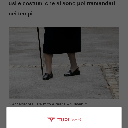
usi e costumi che si sono poi tramandati
nei tempi
.
S’Accabadora_ tra mito e realtà – turiweb.it