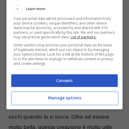
Learn more
Your personal data will be processed and information from
your device (cookies, unique identifiers, and other device
data) may be stored by, accessed by and shared with 319
partners, or used specifically by this site. We and our partners
may use precise geolocation data.
List of partners.
Some vendors may process your personal data on the basis
of legitimate interest, which you can object to by managing
your options below. Look for a link at the bottom of this page
or in the site menu to manage or withdraw consent in privacy
and cookie settings.
La collana di peperoncini fatta dalla nonna (Instagram –
salentopugliait) – Turiweb.it
Consent
In effetti, si tratta di
una collana fatta con i
Manage options
peperoncini
,
occhio quindi a non toccarsi gli
occhi quando la si tocca. Oltre ad essere
molto bella, questa creazione è molto utile