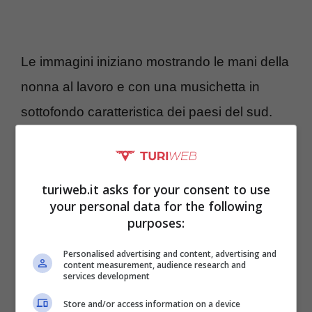
Le immagini iniziano mostrando le mani della
nonna al lavoro e con una musichetta in
sottofondo caratteristica dei paesi del sud.
Gli strumenti utilizzati da parte della nonnina
sono dei semplici ago e filo, i quali vengono
utilizzati per poter assemblare tutti gli
turiweb.it asks for your consent to use
your personal data for the following
elementi che servono a comporre una
purposes:
collana davvero unica, ma molto piccante.
Personalised advertising and content, advertising and
content measurement, audience research and
services development
Store and/or access information on a device