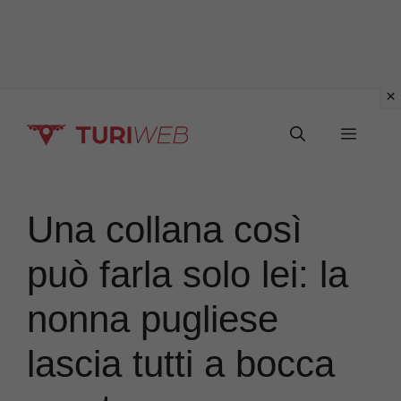
Vai
Menu
al
contenuto
Una collana così
può farla solo lei: la
nonna pugliese
lascia tutti a bocca