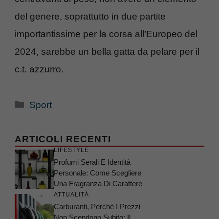
del genere, soprattutto in due partite
importantissime per la corsa all’Europeo del
2024, sarebbe un bella gatta da pelare per il
c.t. azzurro.
Categorie
Sport
ARTICOLI RECENTI
LIFESTYLE
Profumi Serali E Identità
Personale: Come Scegliere
Una Fragranza Di Carattere
ATTUALITÀ
Carburanti, Perché I Prezzi
Non Scendono Subito: Il