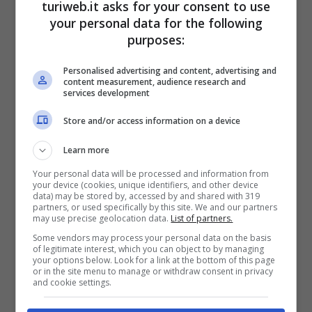
turiweb.it asks for your consent to use
your personal data for the following
In dubbio
, infatti,
la presenza di
Mateo
purposes:
Retegui
; il bomber è arrivato quest’estate in
Personalised advertising and content, advertising and
rossoblù dal Tigre e sta trascinando la sua
content measurement, audience research and
services development
squadra in questo inizio di stagione.
Store and/or access information on a device
L’attaccante italo-argentino ha subito un duro
Learn more
colpo al ginocchio sinistro nell’ultima partita
Your personal data will be processed and information from
contro l’Udinese. Un problema che lo ha
your device (cookies, unique identifiers, and other device
data) may be stored by, accessed by and shared with 319
costretto ad alzare bandiera bianca al 78′
partners, or used specifically by this site. We and our partners
may use precise geolocation data.
List of partners.
della partita terminata poi 2-2.
Some vendors may process your personal data on the basis
of legitimate interest, which you can object to by managing
your options below. Look for a link at the bottom of this page
or in the site menu to manage or withdraw consent in privacy
and cookie settings.