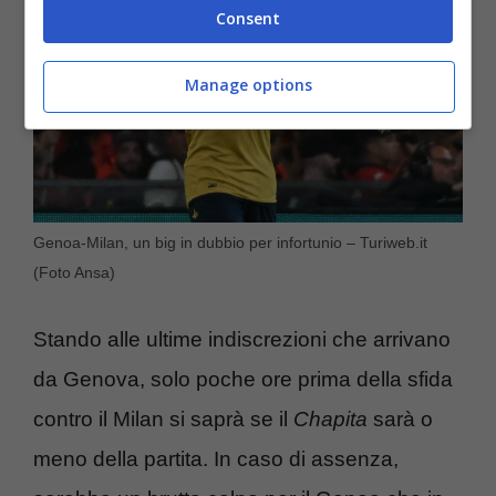
Consent
Manage options
Genoa-Milan, un big in dubbio per infortunio – Turiweb.it
(Foto Ansa)
Stando alle ultime indiscrezioni che arrivano
da Genova, solo poche ore prima della sfida
contro il Milan si saprà se il
Chapita
sarà o
meno della partita. In caso di assenza,