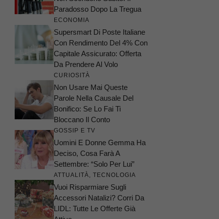
Paradosso Dopo La Tregua
ECONOMIA
Supersmart Di Poste Italiane
Con Rendimento Del 4% Con
Capitale Assicurato: Offerta
Da Prendere Al Volo
CURIOSITÀ
Non Usare Mai Queste
Parole Nella Causale Del
Bonifico: Se Lo Fai Ti
Bloccano Il Conto
GOSSIP E TV
Uomini E Donne Gemma Ha
Deciso, Cosa Farà A
Settembre: “Solo Per Lui”
ATTUALITÀ
,
TECNOLOGIA
Vuoi Risparmiare Sugli
Accessori Natalizi? Corri Da
LIDL: Tutte Le Offerte Già