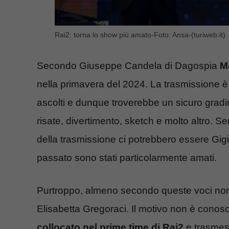
Rai2: torna lo show più amato-Foto: Ansa-(turiweb.it)
Secondo Giuseppe Candela di Dagospia
M
nella primavera del 2024. La trasmissione 
ascolti e dunque troverebbe un sicuro gradi
risate, divertimento, sketch e molto altro. Se
della trasmissione ci potrebbero essere Gigi
passato sono stati particolarmente amati.
Purtroppo, almeno secondo queste voci non c
Elisabetta Gregoraci. Il motivo non è cono
collocato nel prime time di Rai2
e trasmess