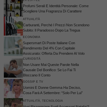
LIFESTYLE
Profumi Serali E Identità Personale: Come
Scegliere Una Fragranza Di Carattere
ATTUALITÀ
Carburanti, Perché I Prezzi Non Scendono
Subito: Il Paradosso Dopo La Tregua
ECONOMIA
Supersmart Di Poste Italiane Con
Rendimento Del 4% Con Capitale
Assicurato: Offerta Da Prendere Al Volo
CURIOSITÀ
Non Usare Mai Queste Parole Nella
Causale Del Bonifico: Se Lo Fai Ti
Bloccano Il Conto
GOSSIP E TV
Uomini E Donne Gemma Ha Deciso,
Cosa Farà A Settembre: “Solo Per Lui”
ATTUALITÀ
,
TECNOLOGIA
Vuoi Risparmiare Sugli Accessori Natalizi?