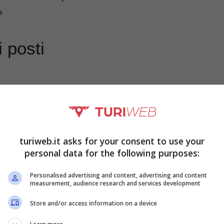
?
i posti
turiweb.it asks for your consent to use your
personal data for the following purposes:
Personalised advertising and content, advertising and content
measurement, audience research and services development
Store and/or access information on a device
enza verso i programmi per molteplici ragioni. In