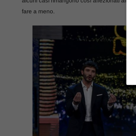
alcuni casi rimangono così affezionati allo s
fare a meno.