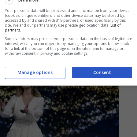
how e ai suoi conduttori storici da non poterne più
Learn more
Your personal data will be processed and information from your device
(cookies, unique identifiers, and other device data) may be stored by,
accessed by and shared with 319 partners, or used specifically by this
site. We and our partners may use precise geolocation data.
List of
partners.
Some vendors may process your personal data on the basis of legitimate
interest, which you can object to by managing your options below. Look
for a link at the bottom of this page or in the site menu to manage or
withdraw consent in privacy and cookie settings.
Manage options
Consent