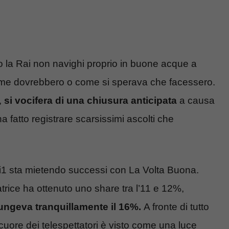
o la Rai non navighi proprio in buone acque a
me dovrebbero o come si sperava che facessero.
,
si vocifera di una chiusura anticipata
a causa
a fatto registrare scarsissimi ascolti che
i1 sta mietendo successi con La Volta Buona.
trice ha ottenuto uno share tra l’11 e 12%,
ungeva tranquillamente il 16%.
A fronte di tutto
l cuore dei telespettatori è visto come una luce