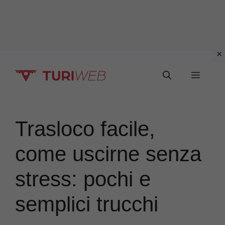
Vai
Menu
al
contenuto
Trasloco facile,
come uscirne senza
stress: pochi e
semplici trucchi