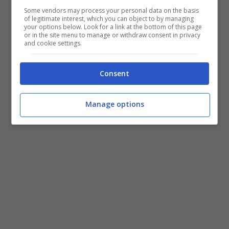
Some vendors may process your personal data on the basis
of legitimate interest, which you can object to by managing
your options below. Look for a link at the bottom of this page
or in the site menu to manage or withdraw consent in privacy
and cookie settings.
Consent
L’importante è organizzarsi con calma e in maniera efficace –
(Turiweb.it)
Manage options