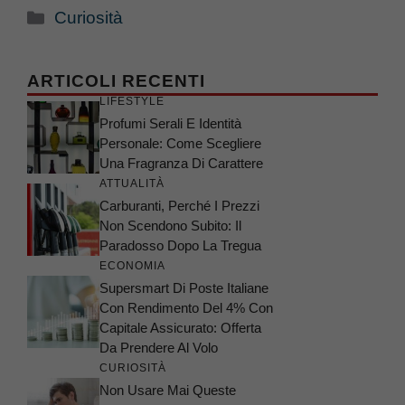
Categorie
Curiosità
ARTICOLI RECENTI
LIFESTYLE
Profumi Serali E Identità
Personale: Come Scegliere
Una Fragranza Di Carattere
ATTUALITÀ
Carburanti, Perché I Prezzi
Non Scendono Subito: Il
Paradosso Dopo La Tregua
ECONOMIA
Supersmart Di Poste Italiane
Con Rendimento Del 4% Con
Capitale Assicurato: Offerta
Da Prendere Al Volo
CURIOSITÀ
Non Usare Mai Queste