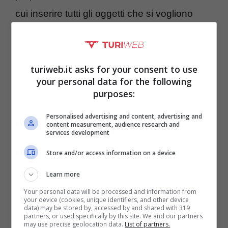
cui inserire tutti gli oggetti che si vogliono
portare con sé, cercando poi di ordinarli e di
dividerli in scatole diverse, per esempio in
turiweb.it asks for your consent to use
base al loro peso, alla loro fragilità e alla
your personal data for the following
categoria di a cui appartengono. In questo
purposes:
modo sarà anche molto più semplice riuscire
Personalised advertising and content, advertising and
a mettere a posto tutto quanto una volta in
content measurement, audience research and
services development
cui si sarà nella nuova casa
Store and/or access information on a device
Learn more
Your personal data will be processed and information from
your device (cookies, unique identifiers, and other device
data) may be stored by, accessed by and shared with 319
partners, or used specifically by this site. We and our partners
may use precise geolocation data.
List of partners.