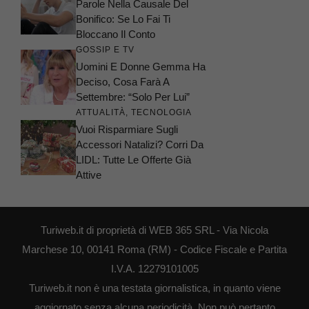
Parole Nella Causale Del
Bonifico: Se Lo Fai Ti
Bloccano Il Conto
GOSSIP E TV
Uomini E Donne Gemma Ha
Deciso, Cosa Farà A
Settembre: “Solo Per Lui”
ATTUALITÀ
,
TECNOLOGIA
Vuoi Risparmiare Sugli
Accessori Natalizi? Corri Da
LIDL: Tutte Le Offerte Già
Attive
Turiweb.it di proprietà di WEB 365 SRL - Via Nicola
Marchese 10, 00141 Roma (RM) - Codice Fiscale e Partita
I.V.A. 12279101005
Turiweb.it non è una testata giornalistica, in quanto viene
aggiornato senza alcuna periodicità. Non può pertanto