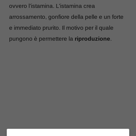
ovvero l’istamina. L’istamina crea
arrossamento, gonfiore della pelle e un forte
e immediato prurito. Il motivo per il quale
pungono è permettere la
riproduzione
.