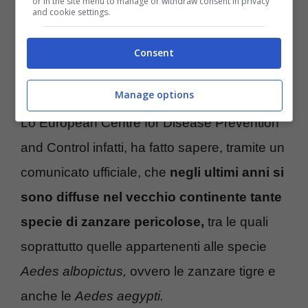
or in the site menu to manage or withdraw consent in privacy
and cookie settings.
Consent
Come difendersi dalle zanzare pericolose per la salute-
(Turiweb.it)
Manage options
Lo European Centre for Disease Prevention
and Control infatti, ha fatto sapere, tramite un
comunicato ufficiale, che
negli ultimi anni si
sono diffuse nel vecchio continente tante
specie di zanzare pericolose,
tra le quali
soprattutto quelle appartenenti alle specie
Aedes albopictus,
ovvero le zanzare tigre e
anche le
Aedes aegypti.