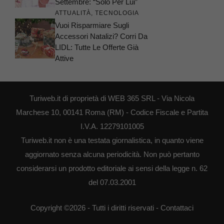
Settembre: “Solo Per Lui”
ATTUALITÀ
,
TECNOLOGIA
Vuoi Risparmiare Sugli
Accessori Natalizi? Corri Da
LIDL: Tutte Le Offerte Già
Attive
Turiweb.it di proprietà di WEB 365 SRL - Via Nicola
Marchese 10, 00141 Roma (RM) - Codice Fiscale e Partita
I.V.A. 12279101005
Turiweb.it non è una testata giornalistica, in quanto viene
aggiornato senza alcuna periodicità. Non può pertanto
considerarsi un prodotto editoriale ai sensi della legge n. 62
del 07.03.2001
Copyright ©2026 - Tutti i diritti riservati -
Contattaci