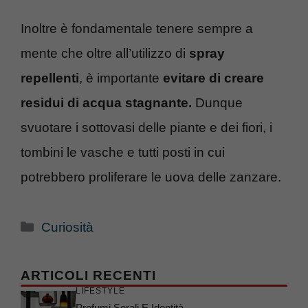
Inoltre è fondamentale tenere sempre a
mente che oltre all’utilizzo di
spray
repellenti
, è importante
evitare di creare
residui di acqua stagnante.
Dunque
svuotare i sottovasi delle piante e dei fiori, i
tombini le vasche e tutti posti in cui
potrebbero proliferare le uova delle zanzare.
Categorie
Curiosità
ARTICOLI RECENTI
LIFESTYLE
Profumi Serali E Identità