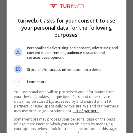
Purtroppo, a differenza degli anni passati, nei
quali le zanzare si vedevano ronzare solo
turiweb.it asks for your consent to use
nei mesi estivi, e addirittura solo di sera, ora
your personal data for the following
le cose sono cambiate. Questi insetti hanno
purposes:
modificato le loro abitudini di vita in base
Personalised advertising and content, advertising and
content measurement, audience research and
ai cambiamenti climatici,
per tale ragione
services development
non basta veder finire l’estate
per poter
Store and/or access information on a device
dire loro
addio.
Learn more
Your personal data will be processed and information from
your device (cookies, unique identifiers, and other device
data) may be stored by, accessed by and shared with 319
partners, or used specifically by this site. We and our partners
may use precise geolocation data.
List of partners.
Some vendors may process your personal data on the basis
of legitimate interest, which you can object to by managing
your options below. Look for a link at the bottom of this page