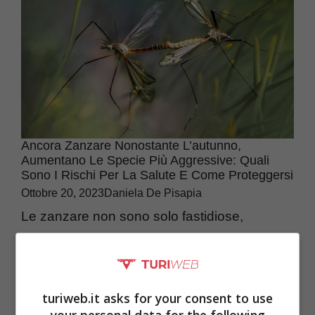
Ancora Zanzare Nonostante L’autunno,
Aumentano Le Specie Più Aggressive: Quali
Sono I Rischi Per La Salute E Come Proteggersi
Ottobre 20, 2023
Daniela De Pisapia
Le zanzare non sono solo fastidiose,
purtroppo sono anche pericolose per la
nostra salute: ecco quali sono i rischi e
come proteggersi. Si tratta ...
turiweb.it asks for your consent to use
your personal data for the following