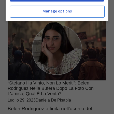
a ...
Manage options
“Stefano Ha Vinto, Non Lo Meriti”: Belen
Rodriguez Nella Bufera Dopo La Foto Con
L’amico, Qual È La Verità?
Luglio 29, 2023
Daniela De Pisapia
Belen Rodriguez è finita nell’occhio del