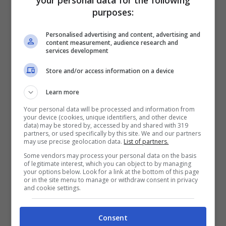
purposes:
Personalised advertising and content, advertising and
content measurement, audience research and
services development
Store and/or access information on a device
Learn more
Your personal data will be processed and information from
your device (cookies, unique identifiers, and other device
data) may be stored by, accessed by and shared with 319
partners, or used specifically by this site. We and our partners
Hai Una Vecchia Otturazione Al Dente? Devi
may use precise geolocation data.
List of partners.
Rimuoverla Subito, L’allarme Dei Medici
Some vendors may process your personal data on the basis
Ottobre 16, 2023
Daniela De Pisapia
of legitimate interest, which you can object to by managing
your options below. Look for a link at the bottom of this page
Se hai una vecchia al dente di questo tipo,
or in the site menu to manage or withdraw consent in privacy
and cookie settings.
allora devi prendere subito appuntamento
con il dentista per rimuoverla. È capitato già
Consent