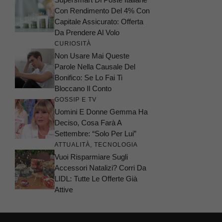
Con Rendimento Del 4% Con
Capitale Assicurato: Offerta
Da Prendere Al Volo
CURIOSITÀ
Non Usare Mai Queste
Parole Nella Causale Del
Bonifico: Se Lo Fai Ti
Bloccano Il Conto
GOSSIP E TV
Uomini E Donne Gemma Ha
Deciso, Cosa Farà A
Settembre: “Solo Per Lui”
ATTUALITÀ
,
TECNOLOGIA
Vuoi Risparmiare Sugli
Accessori Natalizi? Corri Da
LIDL: Tutte Le Offerte Già
Attive