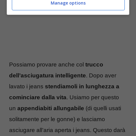
Manage options
Possiamo provare anche col
trucco
dell’asciugatura intelligente
. Dopo aver
lavato i jeans
stendiamoli in lunghezza a
cominciare dalla vita
. Usiamo per questo
un
appendiabiti allungabile
(di quelli usati
solitamente per le gonne) e lasciamo
asciugare all’aria aperta i jeans. Questo darà