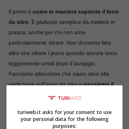
Il primo è
usare in maniera sapiente il ferro
da stiro
. È piuttosto semplice da mettere in
pratica, anche per chi non ama
particolarmente stirare. Non dovremo fare
altro che stirare i jeans quando ancora sono
leggermente umidi dopo il lavaggio.
Facciamo attenzione che siano stesi alla
perfezione sull’asse da stiro e
passiamo il
ferro caldo in maniera uniforme
,
dalla
zona della vita a quella delle cosce
in
turiweb.it asks for your consent to use
modo da allargare i jeans. Insistiamo di più
your personal data for the following
purposes:
nelle zone dove sono più aderenti.