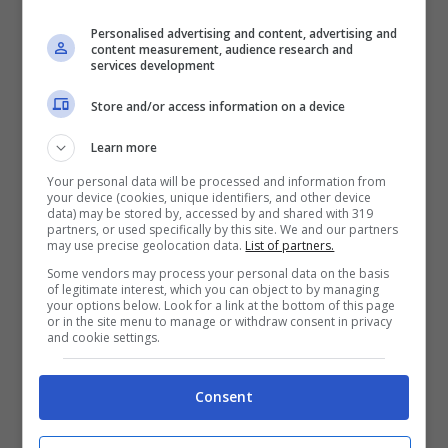
Personalised advertising and content, advertising and
content measurement, audience research and
services development
Store and/or access information on a device
Learn more
Your personal data will be processed and information from
your device (cookies, unique identifiers, and other device
data) may be stored by, accessed by and shared with 319
partners, or used specifically by this site. We and our partners
may use precise geolocation data.
List of partners.
Some vendors may process your personal data on the basis
of legitimate interest, which you can object to by managing
your options below. Look for a link at the bottom of this page
A volte con i jeans troppo stretti bisogna ingaggiare una
or in the site menu to manage or withdraw consent in privacy
and cookie settings.
battaglia epica – (Turiweb.it)
Consent