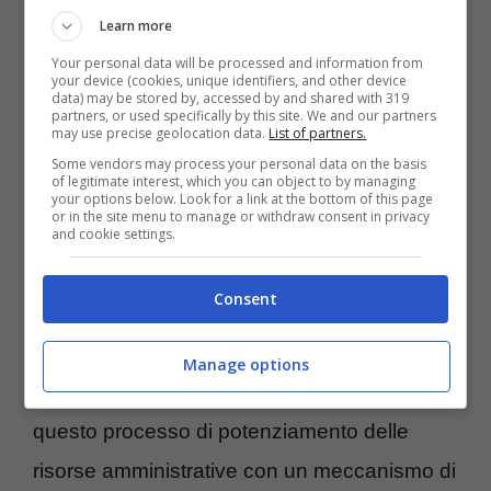
Gli scopi di questo nuovo reclutamento di
Learn more
personale sono diversi. Innanzitutto
Your personal data will be processed and information from
your device (cookies, unique identifiers, and other device
potenziare anche numericamente il
data) may be stored by, accessed by and shared with 319
partners, or used specifically by this site. We and our partners
personale regionale, per
coprire le carenze
may use precise geolocation data.
List of partners.
di organico
dovute ai pensionamenti in
Some vendors may process your personal data on the basis
of legitimate interest, which you can object to by managing
your options below. Look for a link at the bottom of this page
corso. Le nuove assunzioni sono connesse
or in the site menu to manage or withdraw consent in privacy
and cookie settings.
al Piano nazionale di ripresa e resilienza
(PNRR), alla nuova
pianificazione verso la
Consent
transizione energetica e digitale.
Manage options
Con l’accordo Stato – Regione, prende il via
questo processo di potenziamento delle
risorse amministrative con un meccanismo di