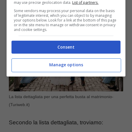
may use precise geolocation data.
List of partners.
Some vendors may process your personal data on the basis
of legitimate interest, which you can object to by managing
your options below. Look for a link at the bottom of this page
or in the site menu to manage or withdraw consent in privacy
and cookie settings.
Consent
Manage options
La lista dettagliata per una perfetta busta al matrimonio-
(Turiweb.it)
Secondo la lista dettagliata, troviamo: