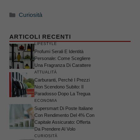
Categorie
Curiosità
ARTICOLI RECENTI
LIFESTYLE
Profumi Serali E Identità
Personale: Come Scegliere
Una Fragranza Di Carattere
ATTUALITÀ
Carburanti, Perché I Prezzi
Non Scendono Subito: Il
Paradosso Dopo La Tregua
ECONOMIA
Supersmart Di Poste Italiane
Con Rendimento Del 4% Con
Capitale Assicurato: Offerta
Da Prendere Al Volo
CURIOSITÀ