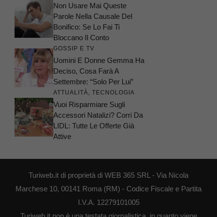
Non Usare Mai Queste
Parole Nella Causale Del
Bonifico: Se Lo Fai Ti
Bloccano Il Conto
GOSSIP E TV
Uomini E Donne Gemma Ha
Deciso, Cosa Farà A
Settembre: “Solo Per Lui”
ATTUALITÀ
,
TECNOLOGIA
Vuoi Risparmiare Sugli
Accessori Natalizi? Corri Da
LIDL: Tutte Le Offerte Già
Attive
Turiweb.it di proprietà di WEB 365 SRL - Via Nicola
Marchese 10, 00141 Roma (RM) - Codice Fiscale e Partita
I.V.A. 12279101005
Turiweb.it non è una testata giornalistica, in quanto viene