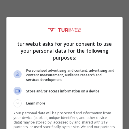
turiweb.it asks for your consent to use
In caso contrario invece
ci si focalizza sulla
your personal data for the following
purposes:
busta e sul suo contenuto.
Per farsi
un’idea di quanto mettere nella busta, se non
Personalised advertising and content, advertising and
content measurement, audience research and
sappiamo bene i dettagli di una lista di
services development
consigli, si pensa principalmente al costo del
Store and/or access information on a device
pranzo, alla location e al numero di invitati. In
Learn more
base a questo si sceglie il budget da inserire
Your personal data will be processed and information from
your device (cookies, unique identifiers, and other device
nella busta. Ma a quanto ammonta tutto ciò?
data) may be stored by, accessed by and shared with 319
partners, or used specifically by this site. We and our partners