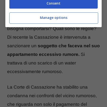
Consent
Se c’è un vicino di casa che produce dei
Manage options
rumori particolarmente fastidiosi come
bisogna comportarsi? Quali sono le regole?
Di recente la Cassazione è intervenuta a
sanzionare un
soggetto che faceva nel suo
appartamento eccessivo rumore.
Si
trattava di uno scarico di un water
eccessivamente rumoroso.
La Corte di Cassazione ha stabilito una
condanna nei confronti del vicino rumoroso,
che riguarda non solo il pagamento del