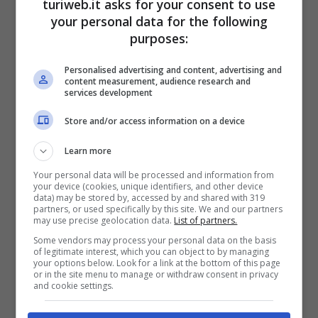
turiweb.it asks for your consent to use
your personal data for the following
purposes:
Personalised advertising and content, advertising and
content measurement, audience research and
services development
Store and/or access information on a device
Inoltre per quanto riguarda i rumori in
Learn more
condominio bisogna anche
rispettare
Your personal data will be processed and information from
determinate fasce orarie
. Di notte, infatti i
your device (cookies, unique identifiers, and other device
data) may be stored by, accessed by and shared with 319
rumori devono essere ridotti al minimo per
partners, or used specifically by this site. We and our partners
may use precise geolocation data.
List of partners.
non disturbare il riposo degli altri residenti. Ad
Some vendors may process your personal data on the basis
of legitimate interest, which you can object to by managing
ogni modo in merito ai rumori condominio la
your options below. Look for a link at the bottom of this page
or in the site menu to manage or withdraw consent in privacy
legge si è espressa e bisogna prestare
and cookie settings.
particolare
attenzione alle sanzioni.