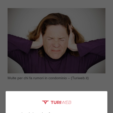
Multe per chi fa rumori in condominio – (Turiweb.it)