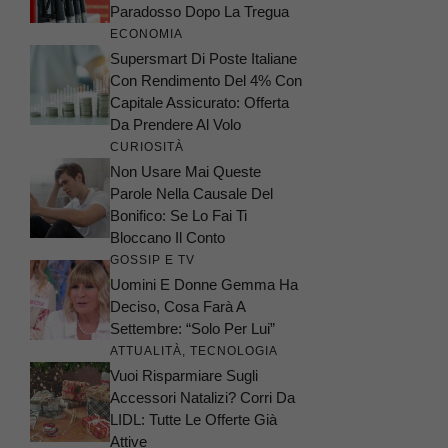
Paradosso Dopo La Tregua
ECONOMIA
Supersmart Di Poste Italiane
Con Rendimento Del 4% Con
Capitale Assicurato: Offerta
Da Prendere Al Volo
CURIOSITÀ
Non Usare Mai Queste
Parole Nella Causale Del
Bonifico: Se Lo Fai Ti
Bloccano Il Conto
GOSSIP E TV
Uomini E Donne Gemma Ha
Deciso, Cosa Farà A
Settembre: “Solo Per Lui”
ATTUALITÀ
,
TECNOLOGIA
Vuoi Risparmiare Sugli
Accessori Natalizi? Corri Da
LIDL: Tutte Le Offerte Già
Attive