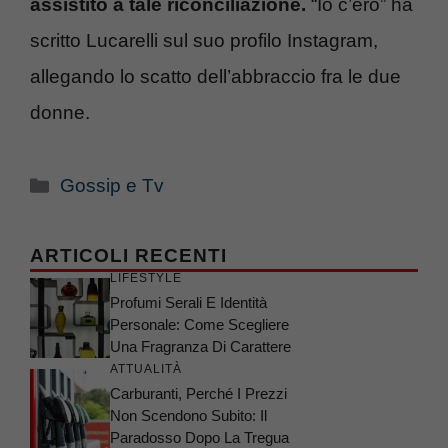
assistito a tale riconciliazione.
“Io c’ero” ha
scritto Lucarelli sul suo profilo Instagram,
allegando lo scatto dell’abbraccio fra le due
donne.
Categorie
Gossip e Tv
ARTICOLI RECENTI
LIFESTYLE
Profumi Serali E Identità
Personale: Come Scegliere
Una Fragranza Di Carattere
ATTUALITÀ
Carburanti, Perché I Prezzi
Non Scendono Subito: Il
Paradosso Dopo La Tregua