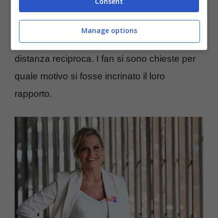
Consent
avere dei punti in comune per portare avanti
un buon rapporto. Le due professioniste,
Manage options
infatti, hanno attraversato un periodo di
distanza reciproca. I fan si sono chieste per
quale motivo si fosse incrinato il loro
rapporto.