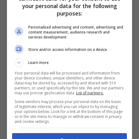
your personal data for the following
purposes:
Personalised advertising and content, advertising and
content measurement, audience research and
services development
Store and/or access information on a device
Learn more
Your personal data will be processed and information from
your device (cookies, unique identifiers, and other device
data) may be stored by, accessed by and shared with 319
partners, or used specifically by this site. We and our partners
may use precise geolocation data.
List of partners.
C’è stato un tempo in cui Mara Venier e
Some vendors may process your personal data on the basis
of legitimate interest, which you can object to by managing
Simona Ventura sono state amiche.
Le
your options below. Look for a link at the bottom of this page
or in the site menu to manage or withdraw consent in privacy
due donne hanno condiviso gli stessi ideali e
and cookie settings.
la passione per il lavoro. Tuttavia non basta