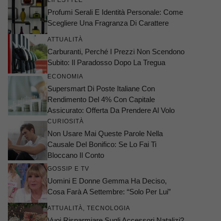
LIFESTYLE
Profumi Serali E Identità Personale: Come
Scegliere Una Fragranza Di Carattere
ATTUALITÀ
Carburanti, Perché I Prezzi Non Scendono
Subito: Il Paradosso Dopo La Tregua
ECONOMIA
Supersmart Di Poste Italiane Con
Rendimento Del 4% Con Capitale
Assicurato: Offerta Da Prendere Al Volo
CURIOSITÀ
Non Usare Mai Queste Parole Nella
Causale Del Bonifico: Se Lo Fai Ti
Bloccano Il Conto
GOSSIP E TV
Uomini E Donne Gemma Ha Deciso,
Cosa Farà A Settembre: “Solo Per Lui”
ATTUALITÀ
,
TECNOLOGIA
Vuoi Risparmiare Sugli Accessori Natalizi?