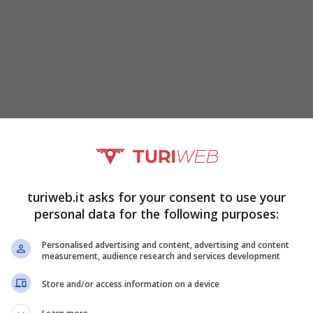
atto di ruolo e in che modo possiamo richiederlo
turiweb.it asks for your consent to use your
personal data for the following purposes:
i.
Personalised advertising and content, advertising and content
measurement, audience research and services development
Store and/or access information on a device