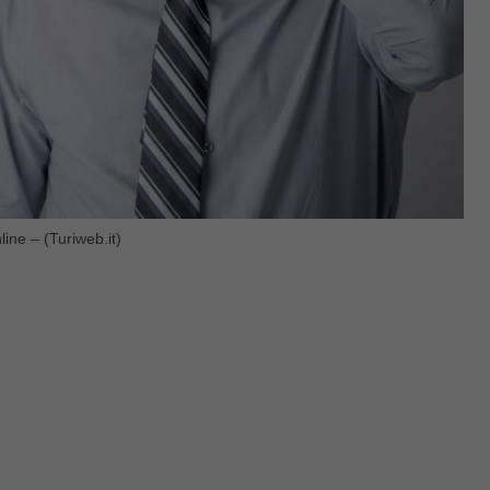
line – (Turiweb.it)