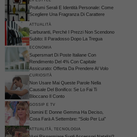
LIFESTYLE
Profumi Serali E Identità Personale: Come
Scegliere Una Fragranza Di Carattere
ATTUALITÀ
Carburanti, Perché I Prezzi Non Scendono
Subito: Il Paradosso Dopo La Tregua
ECONOMIA
Supersmart Di Poste Italiane Con
Rendimento Del 4% Con Capitale
Assicurato: Offerta Da Prendere Al Volo
CURIOSITÀ
Non Usare Mai Queste Parole Nella
Causale Del Bonifico: Se Lo Fai Ti
Bloccano Il Conto
GOSSIP E TV
Uomini E Donne Gemma Ha Deciso,
Cosa Farà A Settembre: “Solo Per Lui”
ATTUALITÀ
,
TECNOLOGIA
Vuoi Risparmiare Sugli Accessori Natalizi?