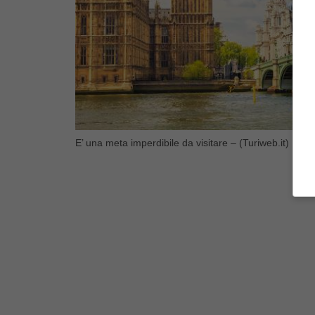
E’ una meta imperdibile da visitare – (Turiweb.it)