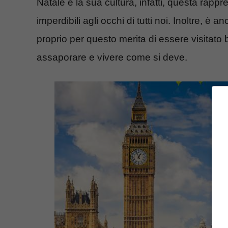
Natale e la sua cultura, infatti, questa rap
imperdibili agli occhi di tutti noi. Inoltre,
proprio per questo merita di essere visitato 
assaporare e vivere come si deve.