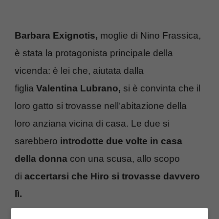
Barbara Exignotis,
moglie di Nino Frassica,
è stata la protagonista principale della
vicenda: è lei che, aiutata dalla
figlia
Valentina Lubrano,
si è convinta che il
loro gatto si trovasse nell’abitazione della
loro anziana vicina di casa. Le due si
sarebbero
introdotte due volte in casa
della donna
con una scusa, allo scopo
di
accertarsi che Hiro si trovasse davvero
lì.