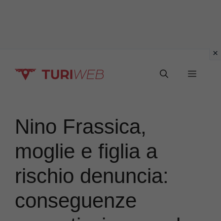
Vai
Menu
al
contenuto
Nino Frassica,
moglie e figlia a
rischio denuncia:
conseguenze