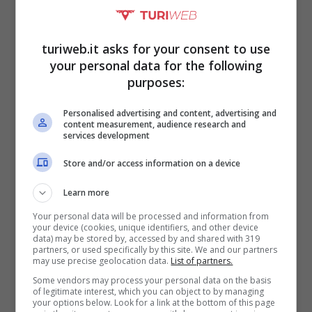
turiweb.it asks for your consent to use
your personal data for the following
purposes:
Personalised advertising and content, advertising and
content measurement, audience research and
services development
Store and/or access information on a device
Nino Frassica con il gatto Hiro – (Fonte Instagram
Learn more
@barbara.exignotis) – (Turiweb.it)
Your personal data will be processed and information from
your device (cookies, unique identifiers, and other device
data) may be stored by, accessed by and shared with 319
La seconda volta le donne
partners, or used specifically by this site. We and our partners
may use precise geolocation data.
List of partners.
vennero
accompagnate fuori dalle forze
Some vendors may process your personal data on the basis
of legitimate interest, which you can object to by managing
dell’ordine,
chiamate dai proprietari
your options below. Look for a link at the bottom of this page