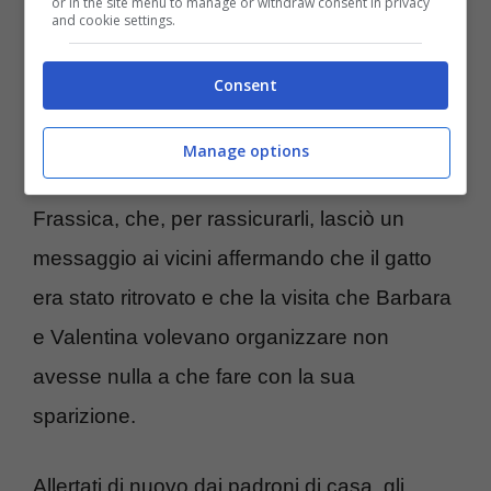
or in the site menu to manage or withdraw consent in privacy
dell’abitazione e, successivamente,
and cookie settings.
tentarono nuovamente di accedere alla casa
Consent
per esplorare la cantina che non erano
riuscite a vedere. Per quel terzo tentativo si
Manage options
avvalsero anche della collaborazione di Nino
Frassica, che, per rassicurarli, lasciò un
messaggio ai vicini affermando che il gatto
era stato ritrovato e che la visita che Barbara
e Valentina volevano organizzare non
avesse nulla a che fare con la sua
sparizione.
Allertati di nuovo dai padroni di casa, gli