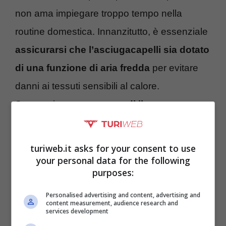
non ama impiegare troppo tempo nella
routine domestica. Innanzitutto, è essenziale
assicurarsi che l’asciugacapelli sia dotato
di una funzione di aria fredda
per evitare
danni ai tessuti sensibili al calore.
Successivamente,
appendi il capo
d’abbigliamento
su una gruccia o su una
superficie piana.
turiweb.it asks for your consent to use
your personal data for the following
purposes:
Personalised advertising and content, advertising and
content measurement, audience research and
services development