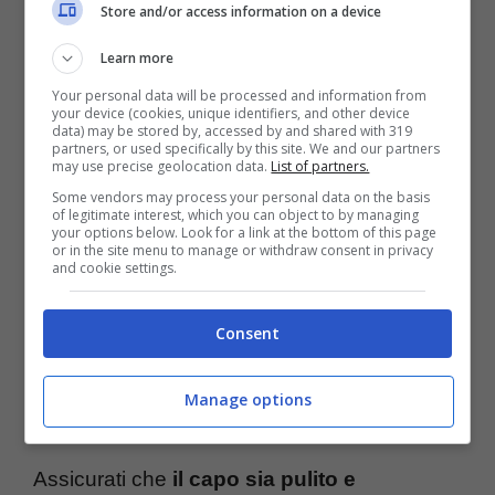
Store and/or access information on a device
Learn more
Your personal data will be processed and information from
your device (cookies, unique identifiers, and other device
L’asciugacapelli si può usare stirare- (Turiweb.it)
data) may be stored by, accessed by and shared with 319
partners, or used specifically by this site. We and our partners
may use precise geolocation data.
List of partners.
Some vendors may process your personal data on the basis
of legitimate interest, which you can object to by managing
your options below. Look for a link at the bottom of this page
or in the site menu to manage or withdraw consent in privacy
and cookie settings.
Consent
Manage options
Assicurati che
il capo sia pulito e