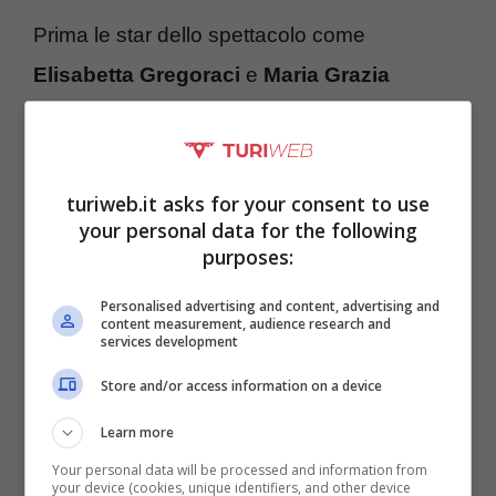
Prima le star dello spettacolo come
Elisabetta Gregoraci
e
Maria Grazia
Cucinotta
poi quelle del mondo politico,
pioniera fu
Mara Carfagna
. La definitiva
consacrazione però è arrivata con
Giorgia
turiweb.it asks for your consent to use
your personal data for the following
Meloni
:
“L’ho chiamata prima delle elezioni,
purposes:
era il fine settimana precedente. Volevo che il
Personalised advertising and content, advertising and
cambiamento le portasse fortuna”,
sono state
content measurement, audience research and
services development
le parole del professionista riportate da
Store and/or access information on a device
Vanity
Fair
in merito a uno dei loro incontri.
Learn more
Your personal data will be processed and information from
your device (cookies, unique identifiers, and other device