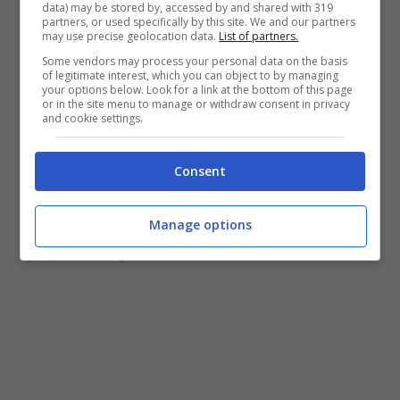
data) may be stored by, accessed by and shared with 319
partners, or used specifically by this site. We and our partners
may use precise geolocation data.
List of partners.
Some vendors may process your personal data on the basis
of legitimate interest, which you can object to by managing
your options below. Look for a link at the bottom of this page
or in the site menu to manage or withdraw consent in privacy
and cookie settings.
Consent
Il presidente del Consiglio, Giorgia Meloni, sfoggia il suo
Manage options
nuovo taglio di capelli in una delle recenti uscite – turiweb.it
(fonte foto ANSA)