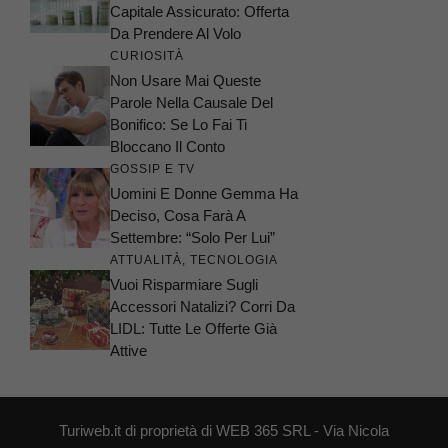
Capitale Assicurato: Offerta
Da Prendere Al Volo
CURIOSITÀ
Non Usare Mai Queste
Parole Nella Causale Del
Bonifico: Se Lo Fai Ti
Bloccano Il Conto
GOSSIP E TV
Uomini E Donne Gemma Ha
Deciso, Cosa Farà A
Settembre: “Solo Per Lui”
ATTUALITÀ
,
TECNOLOGIA
Vuoi Risparmiare Sugli
Accessori Natalizi? Corri Da
LIDL: Tutte Le Offerte Già
Attive
Turiweb.it di proprietà di WEB 365 SRL - Via Nicola