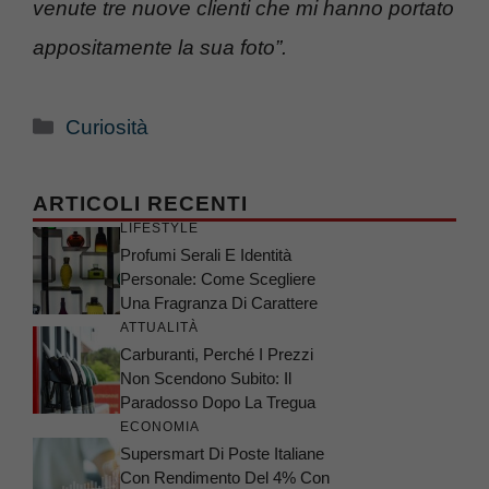
venute tre nuove clienti che mi hanno portato
appositamente la sua foto”.
Categorie
Curiosità
ARTICOLI RECENTI
LIFESTYLE
Profumi Serali E Identità
Personale: Come Scegliere
Una Fragranza Di Carattere
ATTUALITÀ
Carburanti, Perché I Prezzi
Non Scendono Subito: Il
Paradosso Dopo La Tregua
ECONOMIA
Supersmart Di Poste Italiane
Con Rendimento Del 4% Con