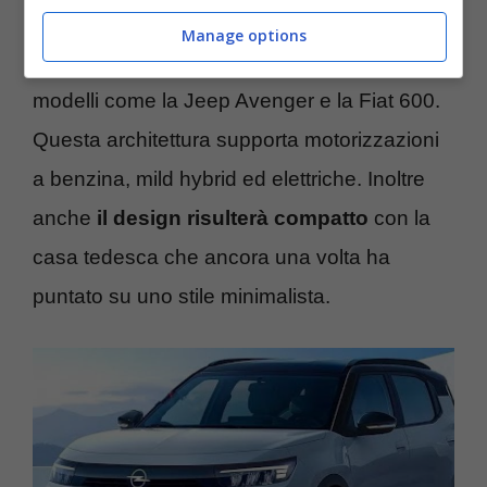
basata sulla piattaforma STLA Small,
Manage options
un’evoluzione della CMP, già utilizzata da
modelli come la Jeep Avenger e la Fiat 600.
Questa architettura supporta motorizzazioni
a benzina, mild hybrid ed elettriche. Inoltre
anche
il design risulterà compatto
con la
casa tedesca che ancora una volta ha
puntato su uno stile minimalista.