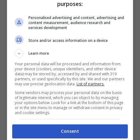
purposes:
Crossland 2024: cosa
Personalised advertising and content, advertising and
rende il veicolo unico
content measurement, audience research and
services development
Store and/or access information on a device
Learn more
Your personal data will be processed and information from
your device (cookies, unique identifiers, and other device
data) may be stored by, accessed by and shared with 319
partners, or used specifically by this site. We and our partners
may use precise geolocation data.
List of partners.
Some vendors may process your personal data on the basis
of legitimate interest, which you can object to by managing
your options below. Look for a link at the bottom of this page
or in the site menu to manage or withdraw consent in privacy
and cookie settings.
La nuova Opel Crossland sfrutterà le
Consent
tecnologie del gruppo Stellantis e sarà