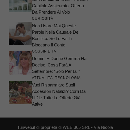
Capitale Assicurato: Offerta
Da Prendere Al Volo
CURIOSITÀ
Non Usare Mai Queste
Parole Nella Causale Del
Bonifico: Se Lo Fai Ti
Bloccano Il Conto
GOSSIP E TV
Uomini E Donne Gemma Ha
Deciso, Cosa Farà A
Settembre: “Solo Per Lui”
ATTUALITÀ
,
TECNOLOGIA
Vuoi Risparmiare Sugli
Accessori Natalizi? Corri Da
LIDL: Tutte Le Offerte Già
Attive
Turiweb.it di proprietà di WEB 365 SRL - Via Nicola