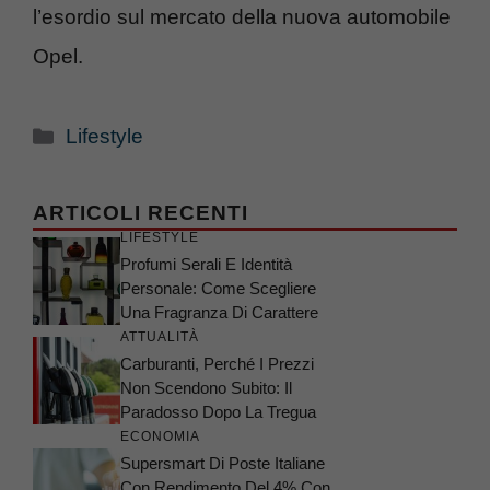
l’esordio sul mercato della nuova automobile
Opel.
Categorie
Lifestyle
ARTICOLI RECENTI
LIFESTYLE
Profumi Serali E Identità
Personale: Come Scegliere
Una Fragranza Di Carattere
ATTUALITÀ
Carburanti, Perché I Prezzi
Non Scendono Subito: Il
Paradosso Dopo La Tregua
ECONOMIA
Supersmart Di Poste Italiane
Con Rendimento Del 4% Con