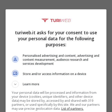
turiweb.it asks for your consent to use
your personal data for the following
purposes:
Personalised advertising and content, advertising and
content measurement, audience research and
services development
L’Assemblea legislativa ha dato il via libera al
Store and/or access information on a device
disegno di legge proposto dalla Giunta per la
Learn more
“variazione al bilancio di previsione della
Your personal data will be processed and information from
your device (cookies, unique identifiers, and other device
Regione Umbria 2023-2025”, con un
data) may be stored by, accessed by and shared with 319
partners, or used specifically by this site. We and our partners
incremento di 100 mila euro negli
may use precise geolocation data.
List of partners.