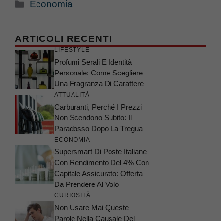
Categorie
Economia
ARTICOLI RECENTI
LIFESTYLE
Profumi Serali E Identità
Personale: Come Scegliere
Una Fragranza Di Carattere
ATTUALITÀ
Carburanti, Perché I Prezzi
Non Scendono Subito: Il
Paradosso Dopo La Tregua
ECONOMIA
Supersmart Di Poste Italiane
Con Rendimento Del 4% Con
Capitale Assicurato: Offerta
Da Prendere Al Volo
CURIOSITÀ
Non Usare Mai Queste
Parole Nella Causale Del