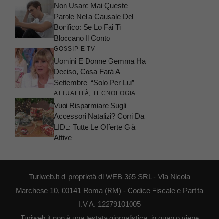
Non Usare Mai Queste
Parole Nella Causale Del
Bonifico: Se Lo Fai Ti
Bloccano Il Conto
GOSSIP E TV
Uomini E Donne Gemma Ha
Deciso, Cosa Farà A
Settembre: “Solo Per Lui”
ATTUALITÀ
,
TECNOLOGIA
Vuoi Risparmiare Sugli
Accessori Natalizi? Corri Da
LIDL: Tutte Le Offerte Già
Attive
Turiweb.it di proprietà di WEB 365 SRL - Via Nicola
Marchese 10, 00141 Roma (RM) - Codice Fiscale e Partita
I.V.A. 12279101005
Turiweb.it non è una testata giornalistica, in quanto viene