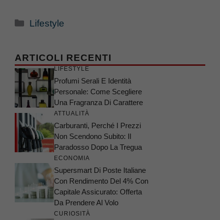
Categorie
Lifestyle
ARTICOLI RECENTI
LIFESTYLE
Profumi Serali E Identità
Personale: Come Scegliere
Una Fragranza Di Carattere
ATTUALITÀ
Carburanti, Perché I Prezzi
Non Scendono Subito: Il
Paradosso Dopo La Tregua
ECONOMIA
Supersmart Di Poste Italiane
Con Rendimento Del 4% Con
Capitale Assicurato: Offerta
Da Prendere Al Volo
CURIOSITÀ