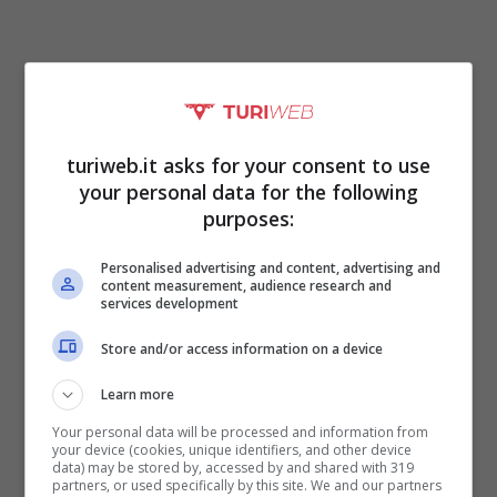
turiweb.it asks for your consent to use
your personal data for the following
purposes:
Personalised advertising and content, advertising and
content measurement, audience research and
services development
Un sogno che spesso può tramutarsi in
realtà. A tal fine giunge in nostro aiuto la
Store and/or access information on a device
saggezza delle nonne, sempre pronte a
Learn more
dispensare tanti piccoli consigli grazie a cui
Your personal data will be processed and information from
your device (cookies, unique identifiers, and other device
rendere più agevole la gestione del focolare
data) may be stored by, accessed by and shared with 319
partners, or used specifically by this site. We and our partners