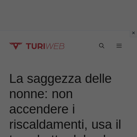
Vai
Menu
al
contenuto
La saggezza delle
nonne: non
accendere i
riscaldamenti, usa il