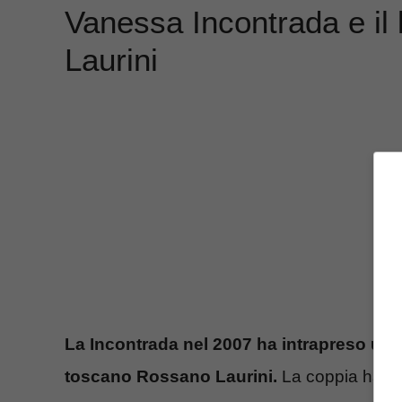
Vanessa Incontrada e i
Laurini
La Incontrada nel 2007 ha intrapreso una
toscano Rossano Laurini.
La coppia ha avu