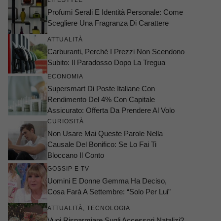
LIFESTYLE
Profumi Serali E Identità Personale: Come
Scegliere Una Fragranza Di Carattere
ATTUALITÀ
Carburanti, Perché I Prezzi Non Scendono
Subito: Il Paradosso Dopo La Tregua
ECONOMIA
Supersmart Di Poste Italiane Con
Rendimento Del 4% Con Capitale
Assicurato: Offerta Da Prendere Al Volo
CURIOSITÀ
Non Usare Mai Queste Parole Nella
Causale Del Bonifico: Se Lo Fai Ti
Bloccano Il Conto
GOSSIP E TV
Uomini E Donne Gemma Ha Deciso,
Cosa Farà A Settembre: “Solo Per Lui”
ATTUALITÀ
,
TECNOLOGIA
Vuoi Risparmiare Sugli Accessori Natalizi?