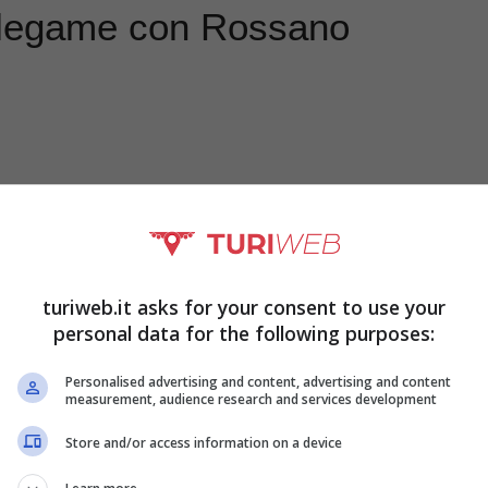
l legame con Rossano
turiweb.it asks for your consent to use your
personal data for the following purposes:
Personalised advertising and content, advertising and content
measurement, audience research and services development
 relazione sentimentale con l’imprenditore
Store and/or access information on a device
to un figlio, nato nel 2008, di nome Isal. Poco