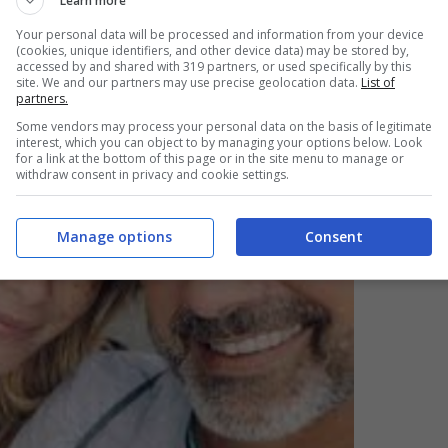
Learn more
 hanno vissuto un periodo di crisi come
Your personal data will be processed and information from your device
un’intervista ai microfoni di Vanity Fair.
(cookies, unique identifiers, and other device data) may be stored by,
accessed by and shared with 319 partners, or used specifically by this
site. We and our partners may use precise geolocation data.
List of
partners.
Some vendors may process your personal data on the basis of legitimate
interest, which you can object to by managing your options below. Look
for a link at the bottom of this page or in the site menu to manage or
withdraw consent in privacy and cookie settings.
Manage options
Consent