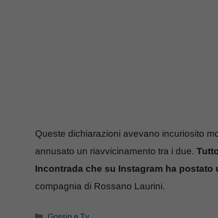
Queste dichiarazioni avevano incuriosito m
annusato un riavvicinamento tra i due.
Tutto
Incontrada che su Instagram ha postato 
compagnia di Rossano Laurini.
Categorie
Gossip e Tv